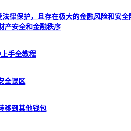
受法律保护，且存在极大的金融风险和安全
财产安全和金融秩序
钟上手全教程
安全误区
转移到其他钱包