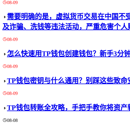
08-09
需要明确的是，虚拟货币交易在中国不
及诈骗、洗钱等违法活动，严重危害个人
08-09
怎么快速用TP钱包创建钱包？新手3分
08-09
TP钱包密钥与什么通用？别踩这些致命
08-09
TP钱包转账全攻略，手把手教你将资产
08-08