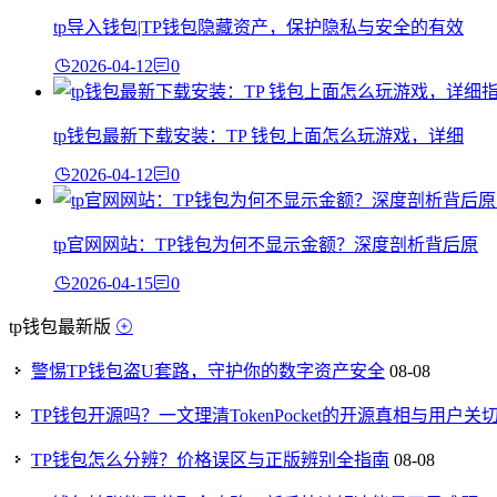
tp导入钱包|TP钱包隐藏资产，保护隐私与安全的有效
2026-04-12
0
tp钱包最新下载安装：TP 钱包上面怎么玩游戏，详细
2026-04-12
0
tp官网网站：TP钱包为何不显示金额？深度剖析背后原
2026-04-15
0
tp钱包最新版
警惕TP钱包盗U套路，守护你的数字资产安全
08-08
TP钱包开源吗？一文理清TokenPocket的开源真相与用户关
TP钱包怎么分辨？价格误区与正版辨别全指南
08-08