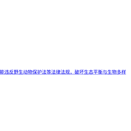
可能违反野生动物保护法等法律法规，破坏生态平衡与生物多样