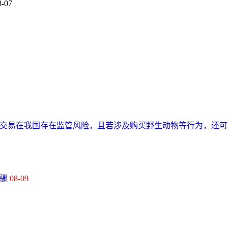
8-07
行交易在我国存在监管风险，且若涉及购买野生动物等行为，还
骤
08-09