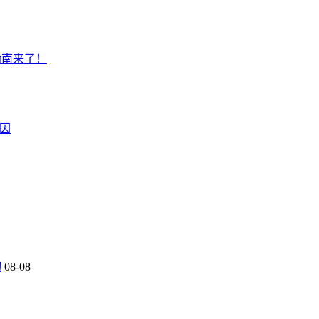
切
08-08