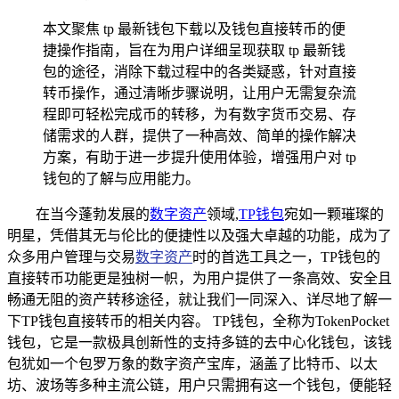
本文聚焦 tp 最新钱包下载以及钱包直接转币的便
捷操作指南，旨在为用户详细呈现获取 tp 最新钱
包的途径，消除下载过程中的各类疑惑，针对直接
转币操作，通过清晰步骤说明，让用户无需复杂流
程即可轻松完成币的转移，为有数字货币交易、存
储需求的人群，提供了一种高效、简单的操作解决
方案，有助于进一步提升使用体验，增强用户对 tp
钱包的了解与应用能力。
在当今蓬勃发展的
数字资产
领域,
TP钱包
宛如一颗璀璨的
明星，凭借其无与伦比的便捷性以及强大卓越的功能，成为了
众多用户管理与交易
数字资产
时的首选工具之一，TP钱包的
直接转币功能更是独树一帜，为用户提供了一条高效、安全且
畅通无阻的资产转移途径，就让我们一同深入、详尽地了解一
下TP钱包直接转币的相关内容。 TP钱包，全称为TokenPocket
钱包，它是一款极具创新性的支持多链的去中心化钱包，该钱
包犹如一个包罗万象的数字资产宝库，涵盖了比特币、以太
坊、波场等多种主流公链，用户只需拥有这一个钱包，便能轻