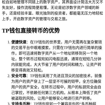
松自如地管理不同链上的数字资产，其界面设计简洁大方又不
失友好，操作流程简便易懂，无论是初涉数字资产领域的新
手，还是经验丰富、眼光独到的投资者，都能毫无压力地轻松
上手，开启数字资产的管理与交易之旅。
TP钱包直接转币的优势
便捷快速
：在TP钱包的世界里，用户无需再在复杂繁琐
的交易平台中艰难摸索，只需在TP钱包内进行简单的操
作，即可迅速将数字资产从一个地址转移到另一个地
址，整个转币过程宛如闪电般迅速，通常在短短几分钟
内就能完成，大大节省了用户的时间和精力，让资产转
移变得高效又轻松。
安全可靠
：TP钱包采用了先进且顶尖的加密技术，就像
为用户的资产穿上了一层坚不可摧的铠甲，全方位确保
用户的资产安全，在转币过程中，用户的私钥完全由自
己掌控，不依赖任何第三方机构，从根本上降低了资产
被盗取的风险，让用户能够安心地进行资产转移。
支持多币种
：TP钱包宛如一个兼容并包的“多币种超