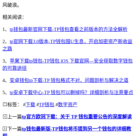
风破浪。
相关阅读：
1、
tp钱包最新官网下载-TP钱包查看之前版本的方法全解析
2、
tp官网下载3.0版本-TP钱包囤U生息，开启加密资产新收益
之路
3、
苹果下载tp钱包-TP钱包 iOS 下载官网—安全获取数字钱包
的可靠途径
4、
安卓钱包tp下载-TP 钱包格式不对，问题剖析与解决之道
5、
tp安卓下载中心-TP 钱包可以删掉吗？详细剖析与注意要点
标签：
#
下载
#
TP钱包
#
数字资产
上一篇
tp官方欧冠下载：关于 TP 钱包重要公告的深度解读
下一篇
tp钱包最新版-TP钱包将币提到另一个钱包的详细教