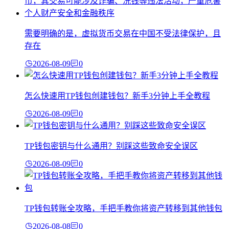
需要明确的是，虚拟货币交易在中国不受法律保护，且
存在
2026-08-09
0
怎么快速用TP钱包创建钱包？新手3分钟上手全教程
2026-08-09
0
TP钱包密钥与什么通用？别踩这些致命安全误区
2026-08-09
0
TP钱包转账全攻略，手把手教你将资产转移到其他钱包
2026-08-08
0