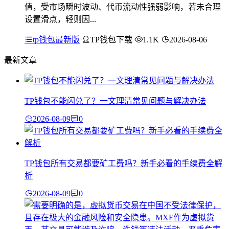
值，受市场瞬时波动、代币流动性强弱影响，若未合理
设置滑点，轻则因...
tp钱包最新版
TP钱包下载
1.1K
2026-08-06
最新文章
TP钱包不能闪兑了？一文理清常见问题与解决办法
2026-08-09
0
TP钱包所有交易都要矿工费吗？新手必看的手续费全解
析
2026-08-09
0