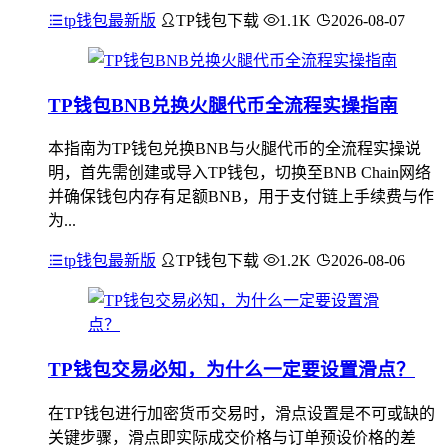
tp钱包最新版
TP钱包下载
1.1K
2026-08-07
TP钱包BNB兑换火腿代币全流程实操指南
本指南为TP钱包兑换BNB与火腿代币的全流程实操说
明，首先需创建或导入TP钱包，切换至BNB Chain网络
并确保钱包内存有足额BNB，用于支付链上手续费与作
为...
tp钱包最新版
TP钱包下载
1.2K
2026-08-06
TP钱包交易必知，为什么一定要设置滑点？
在TP钱包进行加密货币交易时，滑点设置是不可或缺的
关键步骤，滑点即实际成交价格与订单预设价格的差