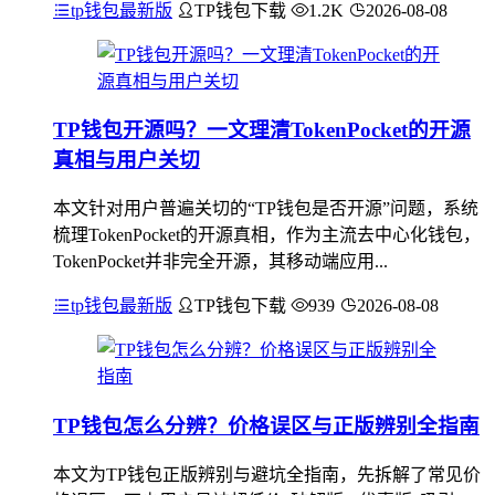
tp钱包最新版
TP钱包下载
1.2K
2026-08-08
TP钱包开源吗？一文理清TokenPocket的开源
真相与用户关切
本文针对用户普遍关切的“TP钱包是否开源”问题，系统
梳理TokenPocket的开源真相，作为主流去中心化钱包，
TokenPocket并非完全开源，其移动端应用...
tp钱包最新版
TP钱包下载
939
2026-08-08
TP钱包怎么分辨？价格误区与正版辨别全指南
本文为TP钱包正版辨别与避坑全指南，先拆解了常见价