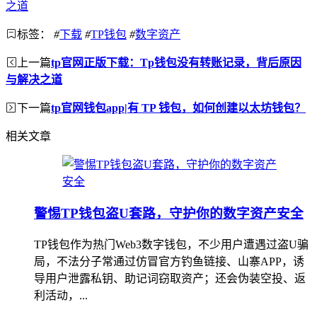
之道
标签：
#
下载
#
TP钱包
#
数字资产
上一篇
tp官网正版下载：Tp钱包没有转账记录，背后原因
与解决之道
下一篇
tp官网钱包app|有 TP 钱包，如何创建以太坊钱包？
相关文章
警惕TP钱包盗U套路，守护你的数字资产安全
TP钱包作为热门Web3数字钱包，不少用户遭遇过盗U骗
局，不法分子常通过仿冒官方钓鱼链接、山寨APP，诱
导用户泄露私钥、助记词窃取资产；还会伪装空投、返
利活动，...