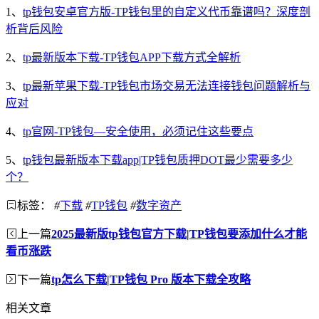
1、
tp钱包安卓官方版-TP钱包里的自定义代币靠谱吗？深度剖
析背后风险
2、
tp最新版本下载-TP钱包APP下载方式全解析
3、
tp最新苹果下载-TP钱包市场交易无法连接钱包问题解析与
应对
4、
tp官网-TP钱包—安全使用，必须记住这些要点
5、
tp钱包最新版本下载app|TP钱包质押DOT最少需要多少
个？
标签：
#
下载
#
TP钱包
#
数字资产
上一篇
2025最新版tp钱包官方下载|TP钱包要添加什么才能
看币涨跌
下一篇
tp怎么下载|TP钱包 Pro 版本下载全攻略
相关文章