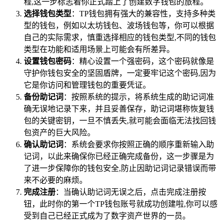
程,这一步标志着你正式踏上了创建数字钱包的旅程。
选择钱包类型
：TP钱包拥有强大的兼容性，支持多种类
型的钱包，例如以太坊钱包、波场钱包等，你可以根据
自己的实际需求，慎重选择相应的钱包类型,不同的钱包
类型在功能和适用场景上可能会有所差异。
设置钱包密码
：精心设置一个强密码，这个密码就像是
守护你钱包安全的坚固盾牌，一定要牢记这个密码,因为
它是你访问和管理钱包的重要凭证。
备份助记词
：按照系统的提示，将系统生成的助记词准
确无误地记录下来，并且妥善保存，助记词堪称恢复钱
包的关键密钥，一旦不慎丢失,就可能会面临无法找回钱
包资产的巨大风险。
确认助记词
：系统会要求你按照正确的顺序重新输入助
记词，以此来确保你已经正确完成备份，这一步骤是为
了进一步保障你的钱包安全,防止因助记词记录错误而带
来不必要的麻烦。
完成注册
：当确认助记词无误之后，点击完成注册按
钮，此时你的第一个TP钱包账号就成功创建啦,你可以感
受到自己已经正式成为了数字资产世界的一员。