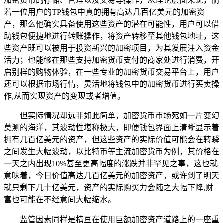
加密货币的存储、管理以及交易等操作，从理论层面来说，倘
若一位用户的TP钱包中真的拥有高达几百亿美元的加密资
产，那么他确实具备使用这些资产的潜在可能性，用户可以借
助钱包便捷地进行转账操作，将资产转移至其他钱包地址，这
些资产既可以被用于投资新兴的加密项目，为其发展注入资金
活力；也能够在那些支持加密货币支付的商家处进行消费，开
启别样的购物体验，在一些专业的加密货币交易平台上，用户
还可以根据市场行情，灵活地将钱包中的加密货币进行买卖操
作,从而实现资产的变现或者增值。
但实际情况却远非如此简单，加密货币市场宛如一片变幻
莫测的海洋，其波动性堪称极大，即便钱包界面上清晰显示着
拥有几百亿美元的资产，但这些资产的实际价值可能会在转瞬
之间发生大幅波动，以比特币等主流加密货币为例，其价格在
一天之内出现10%甚至更高幅度的涨跌并非罕见之事，这也就
意味着，今日价值高达几百亿美元的加密资产，或许到了明天
就只剩下几十亿美元，资产的实际购买力会随之大幅下降,财
富也可能在不经意间大幅缩水。
监管因素同样是横亘在使用巨额加密资产道路上的一座重