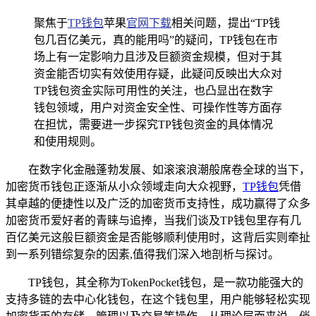
聚焦于
TP钱包
苹果
官网下载
相关问题，提出“TP钱
包几百亿美元，真的能用吗”的疑问，TP钱包在市
场上有一定影响力且涉及巨额资金规模，但对于其
资金能否切实有效使用存疑，此疑问反映出大众对
TP钱包资金实际可用性的关注，也凸显出在数字
钱包领域，用户对资金安全性、可操作性等方面存
在担忧，需要进一步探究TP钱包资金的具体情况
和使用规则。
在数字化金融蓬勃发展、如滚滚浪潮般席卷全球的当下，
加密货币钱包正逐渐从小众领域走向大众视野，
TP钱包
凭借
其卓越的便捷性以及广泛的加密货币支持性，成功赢得了众多
加密货币爱好者的青睐与追捧，当我们谈及TP钱包里存有几
百亿美元这般巨额资金是否能够顺利使用时，这背后实则牵扯
到一系列错综复杂的因素,值得我们深入地剖析与探讨。
TP钱包，其全称为TokenPocket钱包，是一款功能强大的
支持多链的去中心化钱包，在这个钱包里，用户能够轻松实现