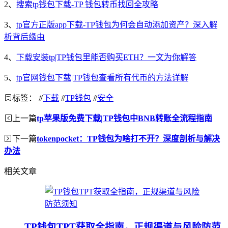
2、
搜索tp钱包下载-TP 钱包转币找回全攻略
3、
tp官方正版app下载-TP钱包为何会自动添加资产？深入解
析背后缘由
4、
下载安装tp|TP钱包里能否购买ETH？一文为你解答
5、
tp官网钱包下载|TP钱包查看所有代币的方法详解
标签：
#
下载
#
TP钱包
#
安全
上一篇
tp苹果版免费下载|TP钱包中BNB转账全流程指南
下一篇
tokenpocket：TP钱包为啥打不开？深度剖析与解决
办法
相关文章
TP钱包TPT获取全指南，正规渠道与风险防范