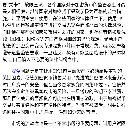
要“关卡”，放眼全球，各个国家对于加密货币的监管态度可谓
是大相径庭，部分国家对加密货币采取了极为严格的监管措
施，甚至明令禁止使用，在这些国家的法律框架下，使用TP
钱包里的巨额加密资产进行交易无疑会面临严重的法律风险，
而即便在那些对加密货币相对友好的国家，也存在着诸如反洗
钱（AML）和税收等方面严格且细致的监管规定，倘若用户
想要将加密资产变现为法定货币并用于常规消费，就必须严格
遵守这些监管要求，一旦违反，极有可能会面临法律的严厉制
裁,让自己陷入不必要的法律纠纷之中。
安全
问题更是在使用TP钱包巨额资产时必须高度重视的
关键因素，尽管加密货币钱包采用了先进的加密技术来全力保
障用户资产的安全，但在当今复杂多变的网络环境下，它依然
无法完全避免被黑客攻击的风险，一旦钱包的私钥不幸泄露，
那几百亿美元的巨额资产可能会在瞬间被盗取，由于加密货币
交易具有匿名性和不可逆性的特点，当资产被盗后，想要进行
追回往往困难重重,几乎是一件难如登天的事情。
市场的流动性也是一个不容小觑的重要问题，当用户试图