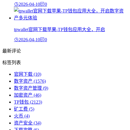
2026-04-10
0
tpwallet官网下载苹果-TP钱包应用大全，开启
2026-04-10
0
最新评论
标签列表
官网下载
(10)
数字资产
(1576)
数字资产管理
(9)
加密资产
(46)
TP钱包
(2123)
矿工费
(5)
火币
(4)
资产安全
(34)
下载攻略
(6)