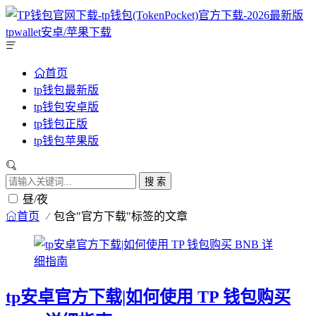
首页
tp钱包最新版
tp钱包安卓版
tp钱包正版
tp钱包苹果版
搜 索
昼/夜
首页
包含"官方下载"标签的文章
tp安卓官方下载|如何使用 TP 钱包购买