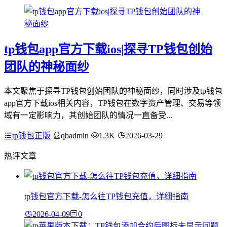
tp钱包app官方下载ios|探寻TP钱包创始
团队的神秘面纱
本文聚焦于探寻TP钱包创始团队的神秘面纱，同时涉及tp钱包
app官方下载ios相关内容，TP钱包在数字资产管理、交易等领
域有一定影响力，其创始团队的情况一直备受...
tp钱包正版
qbadmin
1.3K
2026-03-29
热评文章
tp钱包官方下载-怎么往TP钱包充值，详细指南
2026-04-09
0