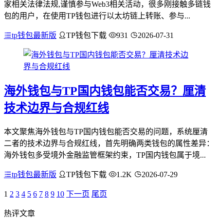
家相关法律法规,谨慎参与Web3相关活动，很多刚接触多链钱
包的用户，在使用TP钱包进行以太坊链上转账、参与...
tp钱包最新版
TP钱包下载
931
2026-07-31
海外钱包与TP国内钱包能否交易？厘清
技术边界与合规红线
本文聚焦海外钱包与TP国内钱包能否交易的问题，系统厘清
二者的技术边界与合规红线，首先明确两类钱包的属性差异：
海外钱包多受境外金融监管框架约束，TP国内钱包属于境...
tp钱包最新版
TP钱包下载
1.2K
2026-07-29
1
2
3
4
5
6
7
8
9
10
下一页
尾页
热评文章