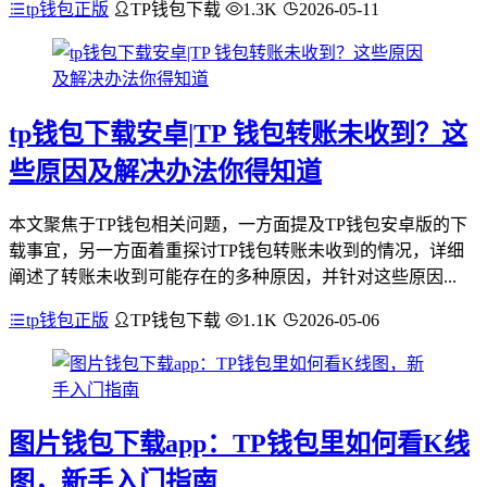
tp钱包正版
TP钱包下载
1.3K
2026-05-11
tp钱包下载安卓|TP 钱包转账未收到？这
些原因及解决办法你得知道
本文聚焦于TP钱包相关问题，一方面提及TP钱包安卓版的下
载事宜，另一方面着重探讨TP钱包转账未收到的情况，详细
阐述了转账未收到可能存在的多种原因，并针对这些原因...
tp钱包正版
TP钱包下载
1.1K
2026-05-06
图片钱包下载app：TP钱包里如何看K线
图，新手入门指南