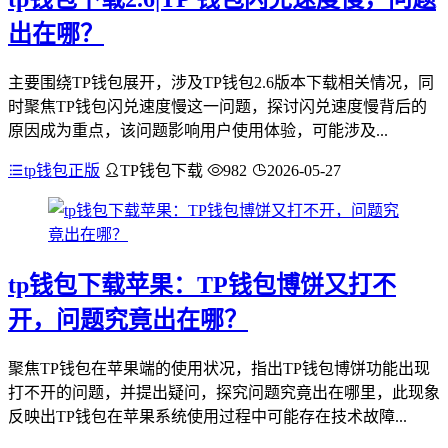
出在哪？
主要围绕TP钱包展开，涉及TP钱包2.6版本下载相关情况，同
时聚焦TP钱包闪兑速度慢这一问题，探讨闪兑速度慢背后的
原因成为重点，该问题影响用户使用体验，可能涉及...
tp钱包正版
TP钱包下载
982
2026-05-27
tp钱包下载苹果：TP钱包博饼又打不
开，问题究竟出在哪？
聚焦TP钱包在苹果端的使用状况，指出TP钱包博饼功能出现
打不开的问题，并提出疑问，探究问题究竟出在哪里，此现象
反映出TP钱包在苹果系统使用过程中可能存在技术故障...