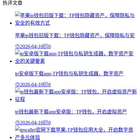
热评文章
苹果tp钱包旧版下载：TP钱包隐藏资产，保障隐私与安
2026-04-10
0
tp安卓版下载app-TP钱包与私钥生成器，数字资产
2026-04-10
0
tp钱包最新下载app安卓版：TP钱包，开启虚拟资产
2026-04-10
0