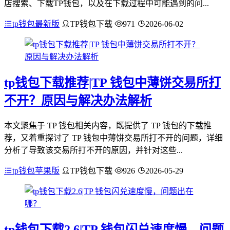
店搜索、下载TP钱包，以及在下载过程中可能遇到的问...
tp钱包最新版
TP钱包下载
971
2026-06-02
tp钱包下载推荐|TP 钱包中薄饼交易所打
不开？原因与解决办法解析
本文聚焦于 TP 钱包相关内容，既提供了 TP 钱包的下载推
荐，又着重探讨了 TP 钱包中薄饼交易所打不开的问题，详细
分析了导致该交易所打不开的原因，并针对这些...
tp钱包苹果版
TP钱包下载
926
2026-05-29
tp钱包下载2.6|TP 钱包闪兑速度慢，问题