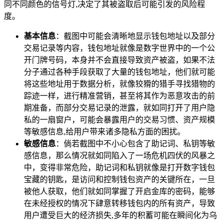
同不同颜色的信号灯,决定了其被盗取后可能引发的风险程
度。
基本信息
：截图中可能会清晰地显示钱包地址以及部分
交易记录等内容，钱包地址就像是数字世界中的一个公
开门牌号码，本身并不会直接导致资产被盗，如果不法
分子通过各种手段获取了大量的钱包地址，他们就可能
将这些地址用于数据分析，就像狡猾的猎手寻找猎物的
踪迹一样，进行精准营销，甚至将其作为恶意攻击的前
期准备，而部分交易记录的泄露，就如同打开了用户隐
私的一扇窗户，可能会暴露用户的交易习惯、资产规模
等敏感信息,给用户带来诸多隐私方面的困扰。
敏感信息
：倘若截图中不小心包含了助记词、私钥等敏
感信息，那么情况就如同陷入了一场危机四伏的风暴之
中，变得非常危险，助记词和私钥就像是打开数字钱包
宝藏的钥匙，是访问和控制钱包资产的关键所在，一旦
被他人获取，他们就如同掌握了开启金库的密码，能够
在未经授权的情况下肆意转移钱包内的所有资产，导致
用户遭受巨大的经济损失,多年的积蓄可能在瞬间化为乌