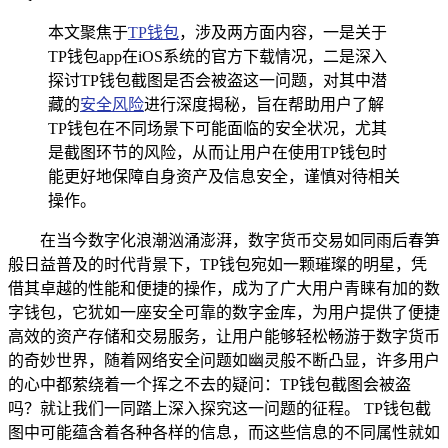
本文聚焦于
TP钱包
，涉及两方面内容，一是关于
TP钱包app在iOS系统的官方下载情况，二是深入
探讨TP钱包截图是否会被盗这一问题，对其中潜
藏的
安全风险
进行深度揭秘，旨在帮助用户了解
TP钱包在不同场景下可能面临的安全状况，尤其
是截图环节的风险，从而让用户在使用TP钱包时
能更好地保障自身资产及信息安全，谨慎对待相关
操作。
在当今数字化浪潮汹涌澎湃，数字货币交易如同雨后春笋
般日益普及的时代背景下，TP钱包宛如一颗璀璨的明星，凭
借其卓越的性能和便捷的操作，成为了广大用户青睐有加的数
字钱包，它犹如一座安全可靠的数字金库，为用户提供了便捷
高效的资产存储和交易服务，让用户能够轻松畅游于数字货币
的奇妙世界，随着网络安全问题如幽灵般不断凸显，许多用户
的心中都萦绕着一个挥之不去的疑问：TP钱包截图会被盗
吗？就让我们一同踏上深入探究这一问题的征程。 TP钱包截
图中可能蕴含着各种各样的信息，而这些信息的不同属性就如