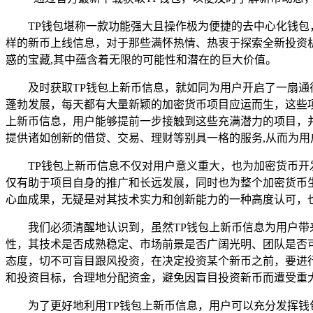
TP钱包堪称一款功能强大且操作极为便捷的去中心化钱包
样的新币上线信息，对于那些满怀热情、热衷于探索全新投资
惑的宝藏,其中蕴含着无限的可能性和潜在的巨大价值。
及时获取TP钱包上新币信息，就如同为用户开启了一扇
蓬勃发展，每天都有大量新颖的加密货币项目应运而生，这些
上新币信息，用户能够提前一步接触到这些充满潜力的项目，并
提供诸如创新的借贷、交易、理财等别具一格的服务,从而为
TP钱包上新币信息不仅对用户意义重大，也为加密货币开
仅有助于项目自身的推广和长远发展，同时也为整个加密货币
心血成果，无疑是对其技术实力和创新能力的一种高度认可，
我们必须清醒地认识到，虽然TP钱包上新币信息为用户
性，其技术是否成熟稳定、市场前景是否广阔光明、团队是否
态度，切不可盲目跟风投资，在决定投资某个新币之前，要进
和投资目标，合理地分配资金，避免因盲目投资新币而遭受重大
为了更好地利用TP钱包上新币信息，用户可以充分发挥钱