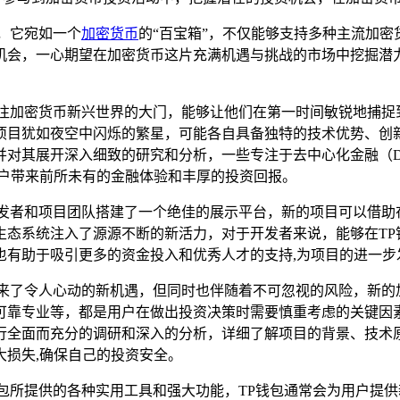
，它宛如一个
加密货币
的“百宝箱”，不仅能够支持多种主流加密
机会，一心期望在加密货币这片充满机遇与挑战的市场中挖掘潜力
通往加密货币新兴世界的大门，能够让他们在第一时间敏锐地捕捉
项目犹如夜空中闪烁的繁星，可能各自具备独特的技术优势、创新
对其展开深入细致的研究和分析，一些专注于去中心化金融（D
用户带来前所未有的金融体验和丰厚的投资回报。
发者和项目团队搭建了一个绝佳的展示平台，新的项目可以借助
生态系统注入了源源不断的新活力，对于开发者来说，能够在TP
也有助于吸引更多的资金投入和优秀人才的支持,为项目的进一步
带来了令人心动的新机遇，但同时也伴随着不可忽视的风险，新的
可靠专业等，都是用户在做出投资决策时需要慎重考虑的关键因素
行全面而充分的调研和深入的分析，详细了解项目的背景、技术
损失,确保自己的投资安全。
包所提供的各种实用工具和强大功能，TP钱包通常会为用户提