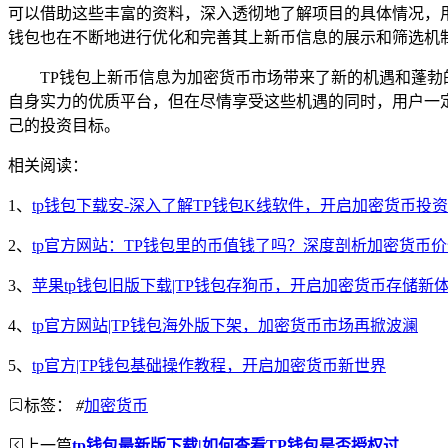
可以借助这些丰富的资料，深入透彻地了解项目的具体情况，
钱包也在不断地进行优化和完善其上新币信息的展示和筛选机
TP钱包上新币信息为加密货币市场带来了新的机遇和蓬
自身实力的优质平台，但在尽情享受这些机遇的同时，用户一
己的投资目标。
相关阅读：
1、
tp钱包下载安-深入了解TP钱包K线软件，开启加密货币投
2、
tp官方网站：TP钱包里的币值钱了吗？深度剖析加密货币
3、
苹果tp钱包旧版下载|TP钱包存狗币，开启加密货币存储新
4、
tp官方网站|TP钱包海外版下架，加密货币市场再掀波澜
5、
tp官方|TP钱包基础操作教程，开启加密货币新世界
标签：
#
加密货币
上一篇
tp钱包最新版下载|如何查看TP钱包是否授权过