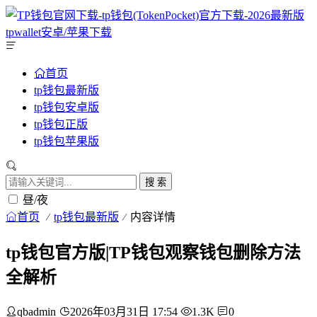
首页
tp钱包最新版
tp钱包安卓版
tp钱包正版
tp钱包苹果版
搜 索
昼/夜
首页
tp钱包最新版
内容详情
tp钱包官方版|TP钱包观察钱包删除方法
全解析
qbadmin
2026年03月31日 17:54
1.3K
0