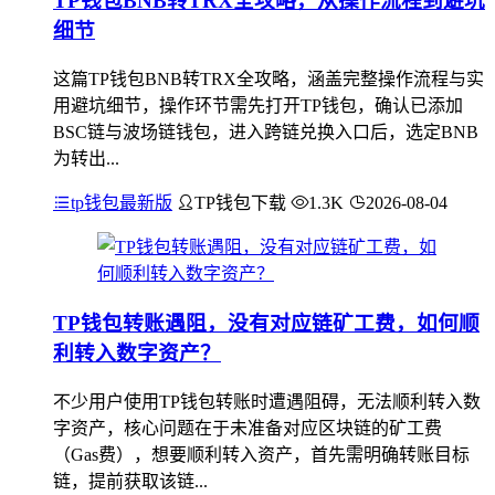
TP钱包BNB转TRX全攻略，从操作流程到避坑
细节
这篇TP钱包BNB转TRX全攻略，涵盖完整操作流程与实
用避坑细节，操作环节需先打开TP钱包，确认已添加
BSC链与波场链钱包，进入跨链兑换入口后，选定BNB
为转出...
tp钱包最新版
TP钱包下载
1.3K
2026-08-04
TP钱包转账遇阻，没有对应链矿工费，如何顺
利转入数字资产？
不少用户使用TP钱包转账时遭遇阻碍，无法顺利转入数
字资产，核心问题在于未准备对应区块链的矿工费
（Gas费），想要顺利转入资产，首先需明确转账目标
链，提前获取该链...