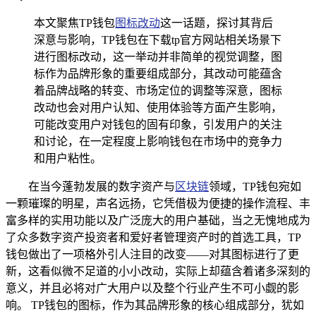
本文聚焦TP钱包
图标改动
这一话题，探讨其背后
深意与影响，TP钱包在下载tp官方网站相关场景下
进行图标改动，这一举动并非简单的视觉调整，图
标作为品牌形象的重要组成部分，其改动可能蕴含
着品牌战略的转变、市场定位的调整等深意，图标
改动也会对用户认知、使用体验等方面产生影响，
可能改变用户对钱包的固有印象，引发用户的关注
和讨论，在一定程度上影响钱包在市场中的竞争力
和用户粘性。
在当今蓬勃发展的数字资产与
区块链
领域，TP钱包宛如
一颗璀璨的明星，声名远扬，它凭借极为便捷的操作流程、丰
富多样的实用功能以及广泛庞大的用户基础，当之无愧地成为
了众多数字资产投资者和爱好者管理资产时的首选工具，TP
钱包做出了一项格外引人注目的改变——对其图标进行了更
新，这看似微不足道的小小改动，实际上却蕴含着诸多深刻的
意义，并且必将对广大用户以及整个行业产生不可小觑的影
响。 TP钱包的图标，作为其品牌形象的核心组成部分，犹如