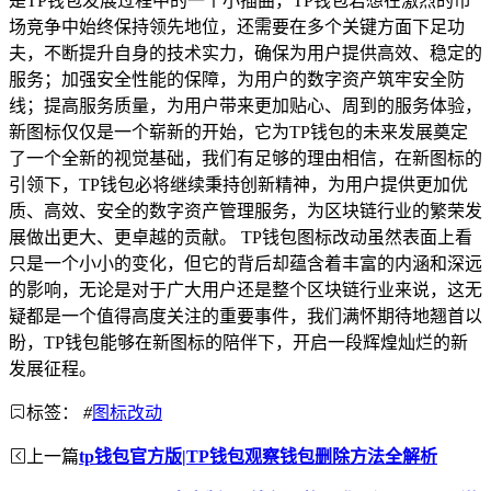
是TP钱包发展过程中的一个小插曲，TP钱包若想在激烈的市
场竞争中始终保持领先地位，还需要在多个关键方面下足功
夫，不断提升自身的技术实力，确保为用户提供高效、稳定的
服务；加强安全性能的保障，为用户的数字资产筑牢安全防
线；提高服务质量，为用户带来更加贴心、周到的服务体验，
新图标仅仅是一个崭新的开始，它为TP钱包的未来发展奠定
了一个全新的视觉基础，我们有足够的理由相信，在新图标的
引领下，TP钱包必将继续秉持创新精神，为用户提供更加优
质、高效、安全的数字资产管理服务，为区块链行业的繁荣发
展做出更大、更卓越的贡献。 TP钱包图标改动虽然表面上看
只是一个小小的变化，但它的背后却蕴含着丰富的内涵和深远
的影响，无论是对于广大用户还是整个区块链行业来说，这无
疑都是一个值得高度关注的重要事件，我们满怀期待地翘首以
盼，TP钱包能够在新图标的陪伴下，开启一段辉煌灿烂的新
发展征程。
标签：
#
图标改动
上一篇
tp钱包官方版|TP钱包观察钱包删除方法全解析