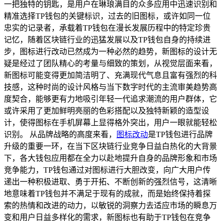
一把独特的钥匙，是用户在琳琅满目的众多应用中迅速识别和
精准选择TP钱包的关键标识，过去的旧图标，或许如同一位
忠实的记录者，承载着TP钱包在漫长发展历程中的特定珍贵
记忆，随着区块链行业的迅猛发展以及TP钱包自身的持续进
步，图标进行改动已然成为一种必然的趋势，新图标的设计无
疑是经过了团队精心的考量与细致的策划，从视觉层面来看，
新图标可能变得更加简洁明了、充满现代气息且富有强烈的科
技感，这种时尚的设计风格与当下数字时代的主流审美趋势高
度契合，能够更有力地吸引年轻一代追求潮流的用户群体，它
或许采用了更加鲜明亮丽的色彩搭配以及独特新颖的造型设
计，使得图标在手机屏幕上显得格外突出，用户一眼就能轻松
识别。 从品牌战略的高度来看，
图标改动
是TP钱包进行品牌
升级的重要一环，在当下区块链行业竞争日益白热化的大背景
下，各大钱包应用都在全力以赴地提升自身的品牌形象和市场
竞争能力，TP钱包通过对图标进行大胆改变，向广大用户传
递出一种积极进取、勇于开拓、不断创新的强烈信号，这清晰
地意味着TP钱包并不满足于现有的成就，而是始终保持着探
索的热情和改进的动力，以敏锐的洞察力去适应市场的瞬息万
变和用户日益多样化的需求，新图标也有助于TP钱包在竞争