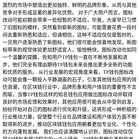
激烈的市场中塑造出更加独特、鲜明的品牌形象，从而与其他
竞争对手形成显著的差异化优势。 对于广大用户而言，图标
改动可能初期会带来一些短暂的不适应，毕竟，大家早已习惯
了旧图标的模样，突然看到崭新的图标，可能需要花费一段时
间去重新熟悉和适应，但请相信，这种不适应仅仅是暂时的，
一旦用户逐渐熟悉了新图标，他们很可能会惊喜地发现，新图
标带来的视觉体验更加舒适宜人、愉悦畅快，图标改动也如同
一个温馨的提醒，告知用户TP钱包一直在不断地发展和进
步，他们完全有理由期待TP钱包未来会推出更多全新的功能
和优质的服务。 从行业发展的宏观角度来看，TP钱包图标改
动可能会像一颗投入平静湖面的石子，引发其他钱包应用的效
仿浪潮，在区块链行业中，品牌形象和用户体验的重要性不言
而喻，当像TP钱包这样的知名钱包应用做出图标改动并取得
良好的市场反馈和效果时，其他应用很可能会从中受到启发，
纷纷开始对自己的图标进行优化和升级，这将形成一种积极的
行业推动力量，促使整个行业在品牌建设和用户体验方面不断
取得新的进步，推动区块链钱包应用朝着更加专业化、个性化
的方向蓬勃发展。 我们也应该清醒地认识到，图标改动仅仅