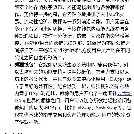
太坊、波场、币安智能链等都能轻松驾驭，用户不仅能
够安全地存储数字货币，还能流畅地进行各种转账操
作，更值得一提的是，它还贴心地提供了去中心化交
易、流动性挖矿、质押等一系列前沿功能，用户无需在
多个平台之间来回切换，直接在钱包内就能无缝参与各
种DeFi项目，操作十分便捷，仿佛一切都在指尖轻松掌
控，TP钱包独具的跨链兑换功能，就像是为不同公链之
间搭建了一座畅通无阻的“桥梁”,方便用户灵活地在不同
公链之间自由转移资产。
狐狸钱包
：它宛如以太坊生态系统中的“忠实伙伴”，对
以太坊相关的功能支持可谓精妙绝伦，它全力支持以太
坊上的各类代币，并且与众多去中心化应用（DApp）建
立了良好的兼容性，配合默契十足，狐狸钱包还贴心地
内置了DApp浏览器，就像为用户开启了一扇通往
以太坊
DApp
世界的便捷之门，用户可以随心所欲地轻松访问各
种热门的以太坊DApp，比如Uniswap、SushiSwap等，它
也提供基础的简单交易和资产管理功能,为用户的数字资
产保驾护航。