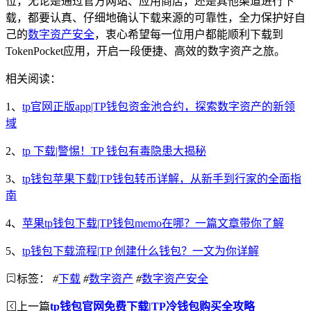
位，无论是通过官方网站、应用商店，还是其他渠道进行下
载，都要认真、仔细地确认下载来源的可靠性，全力保护好自
己的
数字资产安全
，衷心希望每一位用户都能顺利下载到
TokenPocket应用，开启一段便捷、高效的数字资产之旅。
相关阅读：
1、
tp官网正版app|TP钱包资金池合约，探索数字资产的新领
域
2、
tp 下载|警惕！TP 钱包有毒隐患大揭秘
3、
tp钱包苹果下载|TP钱包转币详解，从新手到行家的全面指
南
4、
苹果tp钱包下载|TP钱包memo在哪？一篇文章带你了解
5、
tp钱包下载流程|TP 创建什么钱包？一文为你详解
标签：
#
下载
#
数字资产
#
数字资产安全
上一篇
tp钱包官网免费下载|TP冷钱包购买全攻略