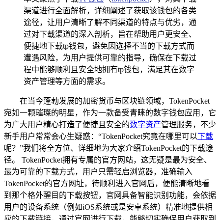
渠道进行全面解析，详细阐述了获取该钱包的各类
途径，让用户清晰了解不同渠道的特点与优劣，通
过对下载渠道的深入剖析，旨在帮助用户更安全、
便捷地下载tp钱包，避免因选择不当的下载方式而
遭遇风险，为用户提供可靠的指导，确保在下载过
程中能够顺利且安全地拥有tp钱包，满足其在数字
资产管理等方面的需求。
在当今蓬勃发展的加密货币与区块链领域，TokenPocket
宛如一颗璀璨的明星，作为一款备受青睐的数字钱包应用，它
为广大用户精心打造了便捷且安全的
数字资产
管理服务，不少
新手用户常常会心生疑惑：“TokenPocket究竟在哪里可以
下载
呢？”我们将全方位、详细地为大家介绍TokenPocket的下载途
径。 TokenPocket拥有专属的官方网站，这无疑是最为安全、
最为可靠的下载方式，用户只需轻启浏览器，准确输入
TokenPocket的官方网址，待顺利进入官网后，便能清晰地看
到那个格外醒目的下载按钮，官网具备智能识别功能，会依据
用户的设备系统（例如iOS系统或是安卓系统）精准地提供相
应的下载链接，通过官网进行下载，能够切实确保用户获取到