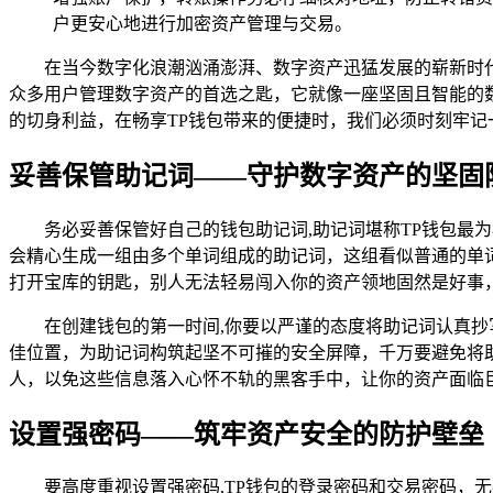
户更安心地进行加密资产管理与交易。
在当今数字化浪潮汹涌澎湃、数字资产迅猛发展的崭新时
众多用户管理数字资产的首选之匙，它就像一座坚固且智能的
的切身利益，在畅享TP钱包带来的便捷时，我们必须时刻牢
妥善保管助记词——守护数字资产的坚固
务必妥善保管好自己的钱包助记词,助记词堪称TP钱包最
会精心生成一组由多个单词组成的助记词，这组看似普通的单
打开宝库的钥匙，别人无法轻易闯入你的资产领地固然是好事
在创建钱包的第一时间,你要以严谨的态度将助记词认真
佳位置，为助记词构筑起坚不可摧的安全屏障，千万要避免将
人，以免这些信息落入心怀不轨的黑客手中，让你的资产面临
设置强密码——筑牢资产安全的防护壁垒
要高度重视设置强密码,TP钱包的登录密码和交易密码