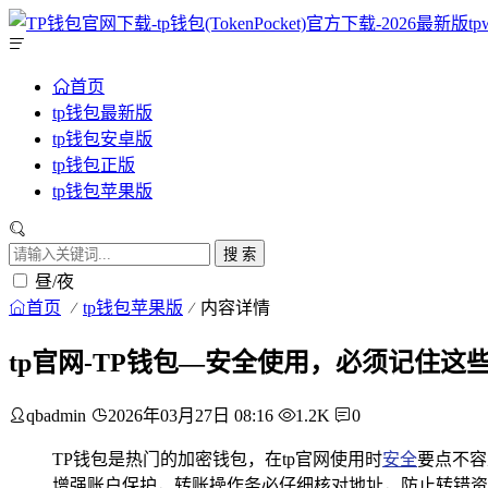
首页
tp钱包最新版
tp钱包安卓版
tp钱包正版
tp钱包苹果版
搜 索
昼/夜
首页
tp钱包苹果版
内容详情
tp官网-TP钱包—安全使用，必须记住这
qbadmin
2026年03月27日 08:16
1.2K
0
TP钱包是热门的加密钱包，在tp官网使用时
安全
要点不容
增强账户保护，转账操作务必仔细核对地址，防止转错资