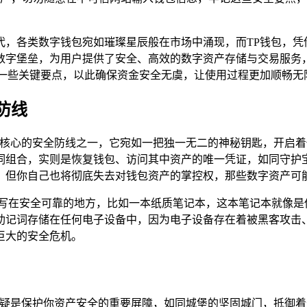
代，各类数字钱包宛如璀璨星辰般在市场中涌现，而TP钱包，凭
数字堡垒，为用户提供了安全、高效的数字资产存储与交易服务
记一些关键要点，以此确保资金安全无虞，让使用过程更加顺畅无
防线
为核心的安全防线之一，它宛如一把独一无二的神秘钥匙，开启着
词组合，实则是恢复钱包、访问其中资产的唯一凭证，如同守护
，但你自己也将彻底失去对钱包资产的掌控权，那些数字资产可
抄写在安全可靠的地方，比如一本纸质笔记本，这本笔记本就像是
助记词存储在任何电子设备中，因为电子设备存在着被黑客攻击
巨大的安全危机。
，无疑是保护你资产安全的重要屏障，如同城堡的坚固城门，抵御