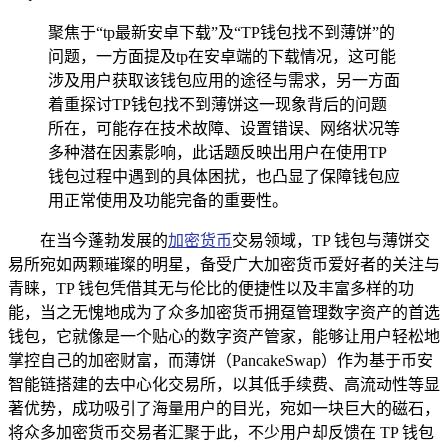
聚焦于“tp最新安卓下载”及“TP钱包找不到薄饼”的
问题，一方面提及tp在安卓端的下载情况，这可能
涉及用户获取该钱包应用的途径与需求，另一方面
着重探讨TP钱包找不到薄饼这一现象背后的问题
所在，可能存在技术故障、设置错误、网络状况等
多种潜在因素影响，此话题反映出用户在使用TP
钱包过程中遇到的具体困扰，也凸显了保障钱包应
用正常使用及功能完备的重要性。
在当今蓬勃发展的
加密货币
交易领域，TP 钱包与薄饼交
易所宛如两颗璀璨的明星，备受广大加密货币爱好者的关注与
青睐，TP 钱包凭借其无与伦比的便捷性以及丰富多样的功
能，当之无愧地成为了众多加密货币拥趸管理数字资产的首选
钱包，它就像是一个贴心的数字资产管家，能够让用户轻松地
掌控自己的加密财富，而薄饼（PancakeSwap）作为基于币安
智能链搭建的去中心化交易所，以其低手续费、高流动性等显
著优势，成功吸引了海量用户的目光，宛如一块巨大的磁石，
将众多加密货币交易者汇聚于此，不少用户却反馈在 TP 钱包