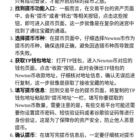
只有成功登录，才能开启后续的提币之旅。
找到提币功能入口
：一般而言，在交易平台的资产页面
中，会有“提币”或者“转出”等相关按钮，点击这些按
钮，即可进入提币页面，这一步就像是在复杂的迷宫中
找到了通往宝藏的通道。
选择提币币种
：在提币页面中，仔细选择Newton币作为
提币的币种，确保选择正确，避免因选错币种而导致提
币失败。
获取TP钱包地址
：打开TP钱包，进入Newton币对应的
钱包页面，点击“收款”按钮，此时会弹出TP钱包的
Newton币收款地址，仔细核对地址信息，确认无误后进
行复制，这一步就像是获取了接收宝藏的地址。
填写提币信息
：回到交易平台的提币页面，将复制的TP
钱包地址粘贴到“提币地址”一栏，填写你要提取的
Newton币数量，需要注意的是，有些交易平台可能还需
要你设置提币密码、短信验证码或者谷歌验证码等进行
身份验证，这是为了保障你的资产安全，防止他人恶意
提币。
确认提币
：在填写完提币信息后，一定要仔细核对提币