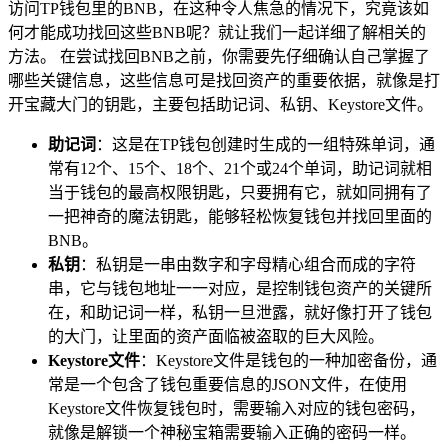
访问TP钱包里的BNB，在这种令人焦急的情况下，究竟该如
何才能成功找回这些BNB呢？就让我们一起详细了解相关的
方法。 在尝试找回BNB之前，你需要先仔细确认自己掌握了
哪些关键信息，这些信息可是找回资产的重要依据，就像是打
开宝藏大门的钥匙，主要包括助记词、私钥、Keystore文件。
助记词
：这是在TP钱包创建时生成的一组特殊单词，通
常有12个、15个、18个、21个或24个单词，助记词就相
当于钱包的最高权限钥匙，只要拥有它，就如同拥有了
一把神奇的魔法钥匙，能够轻松恢复钱包并找回里面的
BNB。
私钥
：私钥是一串由数字和字母精心组合而成的字符
串，它与钱包地址一一对应，是控制钱包资产的关键所
在，和助记词一样，私钥一旦泄露，就好像打开了钱包
的大门，让里面的资产面临被盗取的巨大风险。
Keystore文件
：Keystore文件是钱包的一种加密备份，通
常是一个包含了钱包重要信息的JSON文件，在使用
Keystore文件恢复钱包时，需要输入对应的钱包密码，
就像是解锁一个神秘宝箱需要输入正确的密码一样。