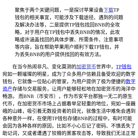
聚焦于两个关键问题，一是探讨苹果设备
下载
TP
钱包的相关事宜，可能涉及下载途径、遇到的问题
及解决办法等，二是提供TP钱包找回BNB的全攻
略，对于用户在TP钱包中丢失BNB的情况，此攻
略或许涵盖找回的具体步骤、所需条件、注意事项
等内容，旨在帮助苹果用户顺利下载TP钱包，并
为丢失BNB的用户提供找回的有效方法。
在当今热闹非凡、变化莫测的
加密货币
世界中，
TP钱包
宛如一颗璀璨的明星，成为了众多用户信赖且备受欢迎的数字
钱包，它就像一位贴心的管家，为用户提供了极为便捷的
数字
资产
存储与交易服务，让用户能够轻松地在加密货币的海洋中
畅游。 而BNB（币安币），作为币安平台那独一无二的原生
代币，在加密货币市场上占据着举足轻重的地位，宛如一座巍
峨的山峰，吸引着无数投资者的目光，就像生活中难免会遇到
各种意外一样，在使用TP钱包存储BNB的过程中，有时可能
会因为各种各样的原因，比如不小心忘记了密码、不慎丢失了
助记词，又或者遭遇了狡猾的黑客攻击等，导致我们无法正常