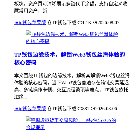
板块，资产页可清晰展示多链代币余额，支持自定义收
藏常用资产，新...
tp钱包苹果版
TP钱包下载
1.1K
2026-08-07
TP钱包边缘技术，解锁Web3钱包丝滑体验的
核心密码
本文围绕TP钱包的边缘技术，解析其解锁Web3钱包丝滑
体验的核心密码，当下Web3钱包普遍存在跨链交易延迟
高、多链操作卡顿、交互流程繁琐等痛点，TP钱包依托
边缘...
tp钱包苹果版
TP钱包下载
881
2026-08-06