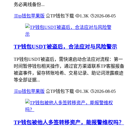
务必离线备份...
tp钱包苹果版
TP钱包下载
1.3K
2026-08-05
TP钱包USDT被盗后，合法应对与风险警示
TP钱包USDT被盗后，需快速启动合法应对流程：第一
时间暂停钱包相关操作，通过官方渠道联系TP客服报备
被盗事件，留存转账哈希、交易记录、助记词泄露痕迹
等全部证据...
tp钱包苹果版
TP钱包下载
1.3K
2026-08-05
TP钱包被他人多签转移资产，能报警维权吗？