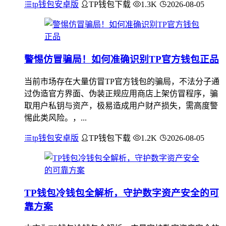
tp钱包安卓版
TP钱包下载
1.3K
2026-08-05
警惕仿冒骗局！如何准确识别TP官方钱包正品
当前市场存在大量仿冒TP官方钱包的骗局，不法分子通
过伪造官方界面、伪装正规应用商店上架仿冒程序，骗
取用户私钥与资产，极易造成用户财产损失，需高度警
惕此类风险。，...
tp钱包安卓版
TP钱包下载
1.2K
2026-08-05
TP钱包冷钱包全解析，守护数字资产安全的可
靠方案