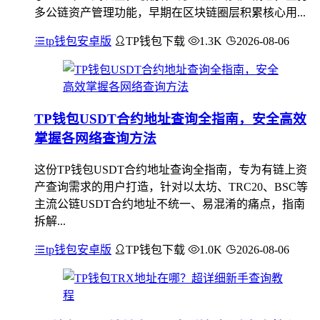
多公链资产管理功能，早期在区块链圈层积累核心用...
tp钱包安卓版
TP钱包下载
1.3K
2026-08-06
TP钱包USDT合约地址查询全指南，安全高效
掌握各网络查询方法
这份TP钱包USDT合约地址查询全指南，专为有链上资
产查询需求的用户打造，针对以太坊、TRC20、BSC等
主流公链USDT合约地址不统一、易混淆的痛点，指南
拆解...
tp钱包安卓版
TP钱包下载
1.0K
2026-08-06