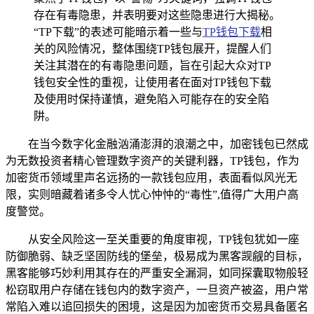
存在有毒隐患，并表明要对这些隐患进行大揭秘。
“TP下载”的表述可能暗示着一些与
TP钱包下载
相
关的风险情况，整体围绕TP钱包展开，提醒人们
关注其潜在的有毒隐患问题，旨在引起大众对TP
钱包安全性的重视，让使用者在面对TP钱包下载
及使用时保持谨慎，避免陷入可能存在的安全陷
阱。
在当今数字化金融汹涌澎湃的浪潮之中，加密钱包已然成
为无数投资者精心管理数字资产的关键利器，TP钱包，作为
加密货币领域里声名远扬的一款钱包应用，表面看似风光无
限，实则暗藏着诸多令人忧心忡忡的“毒性”,值得广大用户高
度警觉。
从安全风险这一至关重要的角度审视，TP钱包犹如一座
防御脆弱、缺乏坚固防线的堡垒，极易成为黑客觊觎的目标，
黑客能够巧妙利用其存在的严重安全漏洞，如同探囊取物般轻
松窃取用户存储在钱包内的数字资产，一旦资产被盗，用户常
常陷入难以追回损失的困境，这是因为加密货币交易具备匿名