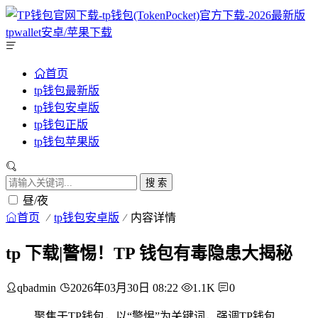
首页
tp钱包最新版
tp钱包安卓版
tp钱包正版
tp钱包苹果版
搜 索
昼/夜
首页
tp钱包安卓版
内容详情
tp 下载|警惕！TP 钱包有毒隐患大揭秘
qbadmin
2026年03月30日 08:22
1.1K
0
聚焦于TP钱包，以“警惕”为关键词，强调TP钱包