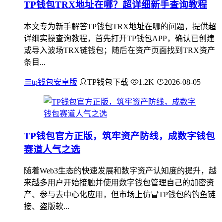
TP钱包TRX地址在哪？超详细新手查询教程
本文专为新手解答TP钱包TRX地址在哪的问题，提供超
详细实操查询教程，首先打开TP钱包APP，确认已创建
或导入波场TRX链钱包；随后在资产页面找到TRX资产
条目...
tp钱包安卓版
TP钱包下载
1.2K
2026-08-05
TP钱包官方正版，筑牢资产防线，成数字钱包
赛道人气之选
随着Web3生态的快速发展和数字资产认知度的提升，越
来越多用户开始接触并使用数字钱包管理自己的加密资
产、参与去中心化应用，但市场上仿冒TP钱包的钓鱼链
接、盗版软...