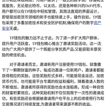
货币和区块链网络，为用户提供了一站式的数字资产存储和交
易服务，无论是比特币、以太坊，还是各种新兴的DeFi代币，
用户都可以在TP钱包中轻松管理，其简洁直观的界面设计，
即使是加密货币领域的新手也能快速上手，操作自如，TP钱
包采用了多重加密技术和安全防护机制,确保用户的数字
资产
安全
无虞。
TP钱包的魅力远不止于此，为了进一步扩大用户群体，
提升用户活跃度，TP钱包精心推出了邀请奖励活动，这一活
动为广大用户提供了一个既能分享优质产品,又能获取丰厚奖
励的绝佳机会。
对于邀请者而言，邀请新用户注册使用TP钱包，就像撒
下了一颗颗财富的种子，每成功邀请一位新用户，邀请者都能
获得相应的奖励，这些奖励形式多样，可能是现金返还、加密
货币代币，也可能是平台专属的权益和福利，随着邀请人数的
不断增加，邀请者所获得的奖励也会水涨船高，形成一种良性
的财富积累效应，这种奖励机制不仅仅局限于一次性的邀请成
功，有些奖励还会根据被邀请用户在平台上的后续使用行为和
交易情况进行持续发放,为邀请者带来源源不断的收益。