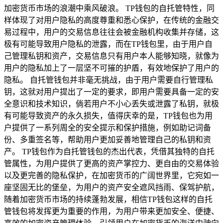
加密货币市场的浪潮中乘风破浪。 TP钱包的自托管特性，同
样体现了对用户隐私的高度尊重和悉心保护，在传统的金融交
易过程中，用户的交易信息往往会被金融机构收集并存储，这
极有可能导致用户隐私的泄露，而在TP钱包里，由于用户自
己管理私钥和资产，交易信息只有用户本人能够知晓，就像为
用户的隐私加上了一层坚不可摧的护盾，有效地保护了用户的
隐私。 自托管钱包并非毫无挑战，由于用户需要自行管理私
钥，这就对用户提出了一定的要求，即用户需要具备一定的安
全意识和技术知识，倘若用户不小心丢失或泄露了私钥，就极
有可能导致资产的永久损失，值得庆幸的是，TP钱包也为用
户提供了一系列周全的安全提示和保护措施，例如助记词备
份、多重签名等，帮助用户更加妥善地管理自己的私钥和资
产。 TP钱包作为自托管钱包的杰出代表，凭借其独特的自托
管属性，为用户提供了更高的资产掌控力、更自由的交易体验
以及更完善的隐私保护，在加密货币的广阔世界里，它宛如一
座坚固无比的堡垒，为用户的资产安全遮风挡雨、保驾护航，
随着加密货币市场的持续蓬勃发展，相信TP钱包这样的自托
管钱包将发挥更为重要的作用，为用户带来更加安全、便捷、