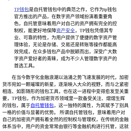
TP钱包
是自托管钱包中的典范之作，它作为tp钱包
官方推出的产品，在数字资产领域扮演着重要角
色，自托管意味着用户对自己的资产拥有完全的控
制权，能更好地保障
资产安全
，TP钱包凭借其专
业、可靠的特性，为用户提供了便捷的数字资产管
理体验，无论是存储、交易还是转账等操作都能高
效完成，在众多钱包产品中脱颖而出，深受广大数
字资产爱好者的青睐，成为不少人管理数字资产的
首选工具。
在当今数字化金融浪潮以汹涌之势飞速发展的时代，加密
货币宛如一颗璀璨的新星，逐渐映入大众的视野，而与之紧密
相连、如影随形的钱包工具，也在这一进程中变得愈发至关重
要，TP钱包，作为加密货币领域里一款备受关注、熠熠生辉
的钱包，属于
自托管钱包
，这一独特的属性，为其赋予了别具
一格的价值与显著的优势。 所谓自托管钱包，意味着用户对
自己的加密资产拥有着全然的控制权与管理权，在传统的金融
体系当中，用户的资金常常由银行等金融机构进行托管，这就