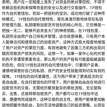
表明，用户在一定程度上丧失了对资金的绝对掌控权，不得不
依赖这些机构来保障资金的安全以及进行交易操作，TP钱包
作为自托管钱包，犹如一把锐利的宝剑，成功地打破了这种传
统模式。 TP钱包的自托管特性，首先淋漓尽致地体现在私钥
的管理方面，私钥堪称加密货币钱包的核心所在，它仿佛是一
把独一无二、能够开启资金大门的神奇钥匙，在TP钱包里，
私钥完全由用户自己持有并管理，这也就意味着，只有用户本
人能够访问和使用自己的加密资产，这种方式极大程度地增强
了用户对资产的掌控力度，有效地避免了因第三方机构出现问
题而导致资产损失的风险，设想一下，如果一家中心化的托管
机构不幸遭受黑客攻击，那么用户的资产极有可能面临被盗取
的危险，但在TP钱包这样的自托管钱包中，只要用户妥善、
谨慎地保管好自己的私钥，资产的安全性就能得到切实有效的
保障。 TP钱包的自托管属性，还为用户带来了更高层次的交
易自由度，在自托管钱包的环境下，用户能够自由自在地进行
加密货币的交易，无需经历繁琐复杂的审批流程，无论是购
买、出售，还是转移加密资产，用户都可以在TP钱包中迅
速、便捷地完成操作，这种交易的自主性，使用户能够更加敏
锐地把握市场机会，及时灵活地调整自己的投资策略，从而在