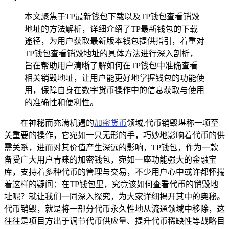
本文聚焦于TP最新钱包下载以及TP钱包查看销毁
地址的方法解析，详细介绍了TP最新钱包的下载
途径，为用户获取最新版本钱包提供指引，着重对
TP钱包查看销毁地址的具体方法进行深入剖析，
旨在帮助用户清晰了解如何在TP钱包中准确查看
相关销毁地址，让用户能更好地掌握钱包的功能使
用，保障自身在数字货币操作中的信息获取与使用
的准确性和便利性。
在神秘而充满机遇的
加密货币
领域,代币销毁堪称一项至
关重要的操作，它宛如一只无形的手，巧妙地影响着代币的供
需关系，进而对其价值产生深远的影响，TP钱包，作为一款
备受广大用户青睐的加密钱包，宛如一座功能强大的金融宝
库，支持着多种代币的管理与交易，不少用户心中或许都怀揣
着这样的疑问：在TP钱包里，究竟该如何查看代币的销毁地
址呢？就让我们一同深入探究，为大家详细揭开其中的奥秘。
代币销毁，就是将一部分代币永久性地从流通领域中移除，这
往往是项目方出于调节代币供应量、提升代币稀缺性等战略目