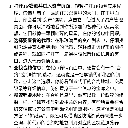
打开TP钱包并进入资产页面
：轻轻打开TP钱包应用程
序，仿佛开启了一扇通往加密世界的大门，在主界面
上，你会看到“资产”选项，点击它，便进入了资产管理
页面，你可以清晰地看到你所添加的各种代币及其余
额，它们就像一颗颗璀璨的星星，在你的钱包中闪耀。
选择要查看的代币
：在琳琅满目的资产列表中，仔细找
到你想要查看销毁地址的代币，轻轻点击该代币的图标
或名称，就如同打开了一扇通往该代币详细信息的窗
口，进入代币详情页面。
查找合约信息
：在代币详情页面中，通常会有一个“合
约”或“详情”的选项，这就像是一把解锁代币秘密的钥
匙，点击这个选项，你将看到该代币的合约地址、交易
记录等详细信息，仿佛置身于一个信息的宝库之中。
搜索销毁地址
：在合约信息里，你可以像一位敏锐的侦
探一样，仔细查找与销毁相关的内容，有些项目会在合
约文档或官方公告中明确说明销毁地址，这就像是项目
方留下的“线索”，你还可以借助区块链浏览器来进一步
查询，将代币的合约地址复制到对应的区块链浏览器