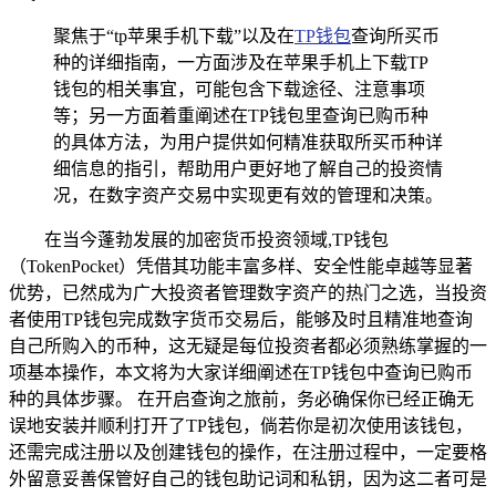
聚焦于“tp苹果手机下载”以及在
TP钱包
查询所买币
种的详细指南，一方面涉及在苹果手机上下载TP
钱包的相关事宜，可能包含下载途径、注意事项
等；另一方面着重阐述在TP钱包里查询已购币种
的具体方法，为用户提供如何精准获取所买币种详
细信息的指引，帮助用户更好地了解自己的投资情
况，在数字资产交易中实现更有效的管理和决策。
在当今蓬勃发展的加密货币投资领域,TP钱包
（TokenPocket）凭借其功能丰富多样、安全性能卓越等显著
优势，已然成为广大投资者管理数字资产的热门之选，当投资
者使用TP钱包完成数字货币交易后，能够及时且精准地查询
自己所购入的币种，这无疑是每位投资者都必须熟练掌握的一
项基本操作，本文将为大家详细阐述在TP钱包中查询已购币
种的具体步骤。 在开启查询之旅前，务必确保你已经正确无
误地安装并顺利打开了TP钱包，倘若你是初次使用该钱包，
还需完成注册以及创建钱包的操作，在注册过程中，一定要格
外留意妥善保管好自己的钱包助记词和私钥，因为这二者可是