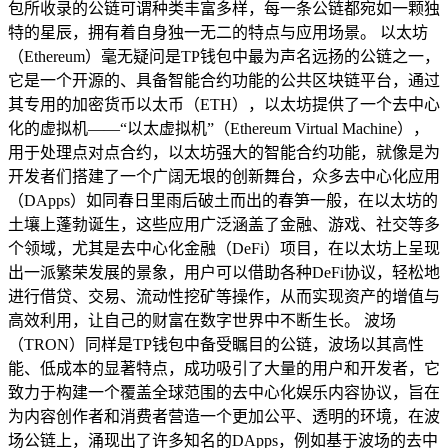
包所收录的公链可谓种类丰富多样，每一条公链都宛如一颗独
特的星辰，拥有着自身独一无二的特点与应用场景。 以太坊
（Ethereum）毫无疑问是TP钱包中最为声名远扬的公链之一，
它是一个开源的、具备智能合约功能的公共区块链平台，通过
其专用的加密货币以太币（ETH），以太坊提供了一个去中心
化的虚拟机——“以太虚拟机”（Ethereum Virtual Machine），
用于处理点对点合约，以太坊强大的智能合约功能，就像是为
开发者们搭建了一个广阔无垠的创新舞台，众多去中心化应用
（DApps）如同春日里雨后破土而出的春笋一般，在以太坊的
土壤上蓬勃诞生，这些应用广泛涵盖了金融、游戏、社交等多
个领域，尤其是去中心化金融（DeFi）项目，在以太坊上呈现
出一派繁荣发展的景象，用户可以借助各种DeFi协议，轻松地
进行借贷、交易、流动性挖矿等操作，从而实现资产的增值与
高效利用，让自己的财富在数字世界中不断生长。 波场
（TRON）同样是TP钱包中备受瞩目的公链，波场以其高性
能、低成本的显著特点，成功吸引了大量的用户和开发者，它
致力于构建一个覆盖全球范围的去中心化娱乐内容协议，旨在
为内容创作者和消费者营造一个更加公平、透明的环境，在波
场公链上，涌现出了许多知名的DApps，例如基于波场的去中