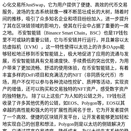
心化交易所JustSwap，它为用户提供了便捷、高效的代币交易
服务，波场的生态系统就像一棵不断茁壮成长的大树，随着时
间的推移，吸引了众多知名企业和项目纷纷加入，进一步提升
了其在区块链领域的影响力，使其在行业中占据了重要的一席
之地。 币安智能链（Binance Smart Chain，BSC）也是TP钱包
里不可或缺的重要公链，它与币安链并行运行，并且兼容以太
坊虚拟机（EVM），这一特性使得以太坊上的许多DApps能
够轻松地迁移到币安智能链上，极大地促进了应用的流通与发
展，币安智能链具有交易速度快、手续费低的突出优势，为用
户带来了更加流畅、舒适的使用体验，在币安智能链上，有着
丰富多样的DeFi项目和充满活力的NFT（非同质化代币）市
场，用户不仅可以参与各种流动性挖矿、质押等活动，实现资
产的增值，还可以购买和交易独特的NFT资产，感受数字资产
的独特魅力。 除了以上这些广为人知的公链之外，TP钱包还
收录了许多其他优秀的公链，如EOS、Polygon等，EOS以其
卓越的高性能和强大的可扩展性而闻名于世，它为开发者提供
了一个高效、便捷的区块链开发平台，让开发者能够更加轻松
地实现自己的创意和想法，Polygon则是以太坊的侧链解决方