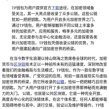
TP钱包为用户提供官方
下载
途径，在加密领域备
受关注，其一大亮点是收录了众多公链，这些公链
犹如一把把钥匙，为用户开启多元加密世界之门，
通过TP钱包，用户能够接触到不同公链上丰富多
样的加密资产、应用和服务，畅享多元的加密体
验，无论是参与去中心化金融活动，还是探索各类
新兴加密项目，TP钱包凭借收录公链的优势，为
用户搭建起通向广阔加密世界的桥梁。
在当今数字化浪潮以排山倒海之势席卷全球的时代，加密
货币与
区块链
技术正以一种前所未有的迅猛速度，深刻地改变
着我们的金融格局与生活模式，TP钱包，作为一款在数字钱
包领域备受青睐、广受欢迎的应用，宛如一座连接现实与虚拟
加密世界的桥梁，而它所收录的
公链
，恰似一把把精巧且珍贵
的钥匙，为广大用户徐徐打开了多元加密世界那神秘而充满魅
力的大门。 公链，也就是公共区块链，它是一种完全开放、
高度去中心化的区块链体系，在这个体系里，任何人都能够毫
无阻碍地参与其中，进行交易、验证以及维护等操作，TP钱