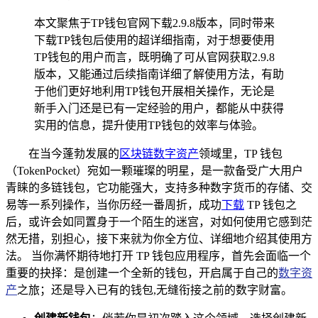
本文聚焦于TP钱包官网下载2.9.8版本，同时带来
下载TP钱包后使用的超详细指南，对于想要使用
TP钱包的用户而言，既明确了可从官网获取2.9.8
版本，又能通过后续指南详细了解使用方法，有助
于他们更好地利用TP钱包开展相关操作，无论是
新手入门还是已有一定经验的用户，都能从中获得
实用的信息，提升使用TP钱包的效率与体验。
在当今蓬勃发展的
区块链
数字资产
领域里，TP 钱包
（TokenPocket）宛如一颗璀璨的明星，是一款备受广大用户
青睐的多链钱包，它功能强大，支持多种数字货币的存储、交
易等一系列操作，当你历经一番周折，成功
下载
TP 钱包之
后，或许会如同置身于一个陌生的迷宫，对如何使用它感到茫
然无措，别担心，接下来就为你全方位、详细地介绍其使用方
法。 当你满怀期待地打开 TP 钱包应用程序，首先会面临一个
重要的抉择：是创建一个全新的钱包，开启属于自己的
数字资
产
之旅；还是导入已有的钱包,无缝衔接之前的数字财富。