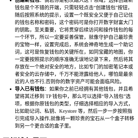
创建新钱包
：倘若你是初次踏入这个领域，选择创建新
钱包是个不错的开端，只需轻轻点击“创建钱包”按钮，
随后按照系统的提示，设置一个既安全又便于自己记住
的钱包名称和密码，这个密码可是你打开数字财富大门
的钥匙，至关重要，它将贯穿后续访问和操作钱包的每
一个环节，所以一定要妥善保管，就像守护自己最珍贵
的宝物一样，设置完成后，系统会神奇地生成一个助记
词，这可是恢复钱包的关键所在，如同宝藏的地图，你
一定要按照提示的顺序准确无误地记录下来，然后将其
存放在一个绝对安全的地方，比如专门的加密笔记本或
者安全的云存储中，千万不能泄露给他人，哪怕是最亲
近的人也不行,否则你的数字资产可能会面临风险。
导入已有钱包
：如果你之前已经拥有其他钱包，并且希
望将其迁移到 TP 钱包中，那么可以选择“导入钱包”选
项，根据你原钱包的类型，仔细选择相应的导入方式，
比如助记词、私钥、Keystore 等，然后一步一步按照指
引完成导入操作,就像将一颗珍贵的宝石从一个盒子转移
到另一个更合适的盒子里。