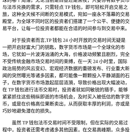
球的哪个角落，无论当前是白昼还是黑夜，只要你有数字货币
与法币兑换的需求，只需轻点 TP 钱包，即可轻松开启交易之
旅，这种全天候不间断的交易模式，宛如一座永不落幕的交易
殿堂，为全球不同时区的投资者们搭建了一个公平、便捷的交
易平台，让每一位投资者都能在合适的时间参与到交易中来。
对于投资者而言,TP 钱包 24 小时开放的交易时间无疑是
一把开启财富大门的钥匙，数字货币市场是一个全球化的市
场，它犹如一片波涛汹涌的大海，价格波动频繁且剧烈，完全
不受传统金融市场交易时间的束缚，在一天 24 小时里，国际
政治局势的风云变幻、宏观经济数据的重磅发布、行业重大新
闻的突然曝光等诸多因素，都可能像一颗颗投入平静湖面的石
子，在数字货币市场激起层层涟漪，导致价格出现大幅波动，
在 TP 钱包进行法币交易时，投资者就如同敏锐的猎手，能够
紧紧抓住这些稍纵即逝的市场机会，及时买入被低估的数字货
币，或是在价格高位果断卖出，从而获取丰厚的利润，亦或是
巧妙地避免潜在的损失。
虽然 TP 钱包法币交易时间不受限制，但在实际的交易过
程中，投资者还需考虑诸多其他因素，在交易高峰期，众多投