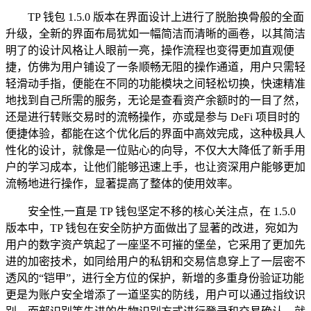
TP 钱包 1.5.0 版本在界面设计上进行了脱胎换骨般的全面
升级，全新的界面布局犹如一幅简洁而清晰的画卷，以其简洁
明了的设计风格让人眼前一亮，操作流程也变得更加直观便
捷，仿佛为用户铺设了一条顺畅无阻的操作通道，用户只需轻
轻滑动手指，便能在不同的功能模块之间轻松切换，快速精准
地找到自己所需的服务，无论是查看资产余额时的一目了然，
还是进行转账交易时的流畅操作，亦或是参与 DeFi 项目时的
便捷体验，都能在这个优化后的界面中高效完成，这种极具人
性化的设计，就像是一位贴心的向导，不仅大大降低了新手用
户的学习成本，让他们能够迅速上手，也让资深用户能够更加
流畅地进行操作，显著提高了整体的使用效率。
安全性,一直是 TP 钱包坚定不移的核心关注点，在 1.5.0
版本中，TP 钱包在安全防护方面做出了显著的改进，宛如为
用户的数字资产筑起了一座坚不可摧的堡垒，它采用了更加先
进的加密技术，如同给用户的私钥和交易信息穿上了一层密不
透风的“铠甲”，进行全方位的保护，新增的多重身份验证功能
更是为账户安全增添了一道坚实的防线，用户可以通过指纹识