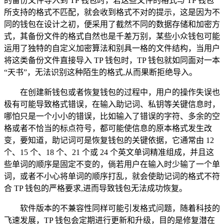
的备份文件导入到 TP 钱包时，若这些文件的格式与 TP 钱包
所支持的格式不匹配，就会收到格式不对的提示，这是因为不
同的钱包在设计之初，便采用了截然不同的数据存储和加密方
式，其备份文件的格式自然也是千差万别，某些小众钱包可能
运用了独特的自定义加密算法和别具一格的文件结构，当用户
将这类备份文件直接导入 TP 钱包时，TP 钱包就如同面对一本
“天书”，无法识别这种陌生的格式,从而果断拒绝导入。
在创建新钱包或者恢复钱包的过程中，用户的操作失误也
极有可能导致格式错误，在输入助记词、私钥等关键信息时，
哪怕只是一个小小的错误，比如输入了错误的字符、多余的空
格或者不恰当的标点符号，都可能使信息的原本格式发生改
变，要知道，助记词可是恢复钱包的关键依据，它通常由 12
个、15 个、18 个、21 个或 24 个英文单词精准组成，并且这
些单词的顺序是固定不变的，倘若用户在输入时少输了一个单
词，或者不小心将单词的顺序打乱，就会使助记词的格式不符
合 TP 钱包的严格要求,进而导致钱包无法成功恢复。
软件版本的不兼容性同样可能引发格式问题，随着科技的
飞速发展，TP 钱包会定期进行更新和升级，目的是修复潜在