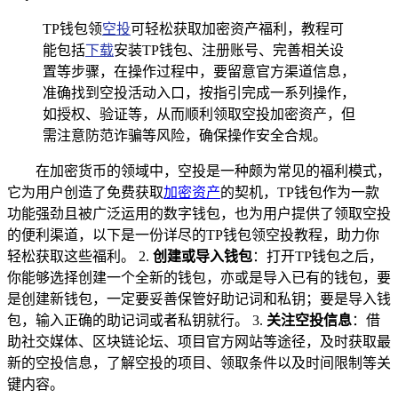
TP钱包领
空投
可轻松获取加密资产福利，教程可
能包括
下载
安装TP钱包、注册账号、完善相关设
置等步骤，在操作过程中，要留意官方渠道信息，
准确找到空投活动入口，按指引完成一系列操作，
如授权、验证等，从而顺利领取空投加密资产，但
需注意防范诈骗等风险，确保操作安全合规。
在加密货币的领域中，空投是一种颇为常见的福利模式，
它为用户创造了免费获取
加密资产
的契机，TP钱包作为一款
功能强劲且被广泛运用的数字钱包，也为用户提供了领取空投
的便利渠道，以下是一份详尽的TP钱包领空投教程，助力你
轻松获取这些福利。 2.
创建或导入钱包
：打开TP钱包之后，
你能够选择创建一个全新的钱包，亦或是导入已有的钱包，要
是创建新钱包，一定要妥善保管好助记词和私钥；要是导入钱
包，输入正确的助记词或者私钥就行。 3.
关注空投信息
：借
助社交媒体、区块链论坛、项目官方网站等途径，及时获取最
新的空投信息，了解空投的项目、领取条件以及时间限制等关
键内容。