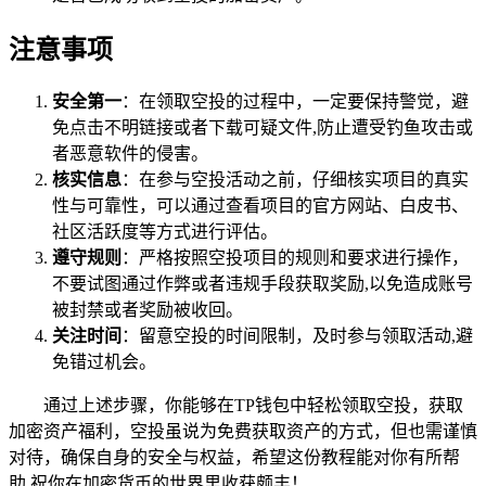
注意事项
安全第一
：在领取空投的过程中，一定要保持警觉，避
免点击不明链接或者下载可疑文件,防止遭受钓鱼攻击或
者恶意软件的侵害。
核实信息
：在参与空投活动之前，仔细核实项目的真实
性与可靠性，可以通过查看项目的官方网站、白皮书、
社区活跃度等方式进行评估。
遵守规则
：严格按照空投项目的规则和要求进行操作，
不要试图通过作弊或者违规手段获取奖励,以免造成账号
被封禁或者奖励被收回。
关注时间
：留意空投的时间限制，及时参与领取活动,避
免错过机会。
通过上述步骤，你能够在TP钱包中轻松领取空投，获取
加密资产福利，空投虽说为免费获取资产的方式，但也需谨慎
对待，确保自身的安全与权益，希望这份教程能对你有所帮
助,祝你在加密货币的世界里收获颇丰！