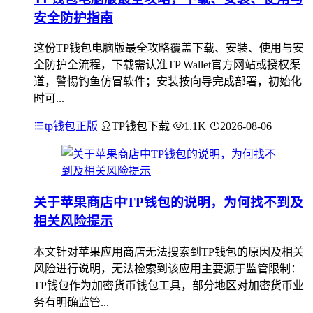
安全防护指南
这份TP钱包电脑版最全攻略覆盖下载、安装、使用与安
全防护全流程，下载需认准TP Wallet官方网站或授权渠
道，警惕钓鱼仿冒软件；安装按向导完成部署，初始化
时可...
tp钱包正版
TP钱包下载
1.1K
2026-08-06
关于苹果商店中TP钱包的说明，为何找不到及
相关风险提示
本文针对苹果应用商店无法搜索到TP钱包的原因及相关
风险进行说明，无法检索到该应用主要源于监管限制：
TP钱包作为加密货币钱包工具，部分地区对加密货币业
务有明确监管...