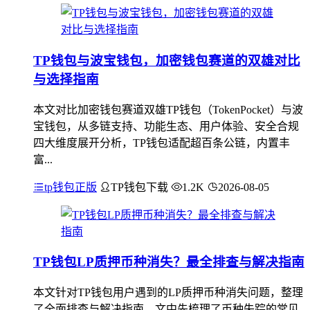
TP钱包与波宝钱包，加密钱包赛道的双雄对比
与选择指南
本文对比加密钱包赛道双雄TP钱包（TokenPocket）与波
宝钱包，从多链支持、功能生态、用户体验、安全合规
四大维度展开分析，TP钱包适配超百条公链，内置丰
富...
tp钱包正版
TP钱包下载
1.2K
2026-08-05
TP钱包LP质押币种消失？最全排查与解决指南
本文针对TP钱包用户遇到的LP质押币种消失问题，整理
了全面排查与解决指南，文中先梳理了币种失踪的常见