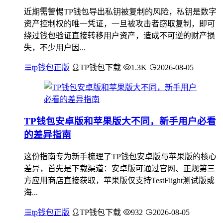
近期需警惕TP钱包导出私钥被复制的风险，私钥是数字
资产控制权的唯一凭证，一旦被攻击者窃取复制，即可
绕过钱包验证直接转移用户资产，造成不可逆的财产损
失，不少用户因...
tp钱包正版
TP钱包下载
1.3K
2026-08-05
TP钱包安卓版和苹果版大不同，新手用户必看
的差异指南
这份指南专为新手梳理了TP钱包安卓版与苹果版的核心
差异，首先是下载渠道：安卓版可通过官网、正规第三
方应用商店直接获取，苹果版仅支持TestFlight测试版或
海...
tp钱包正版
TP钱包下载
932
2026-08-05