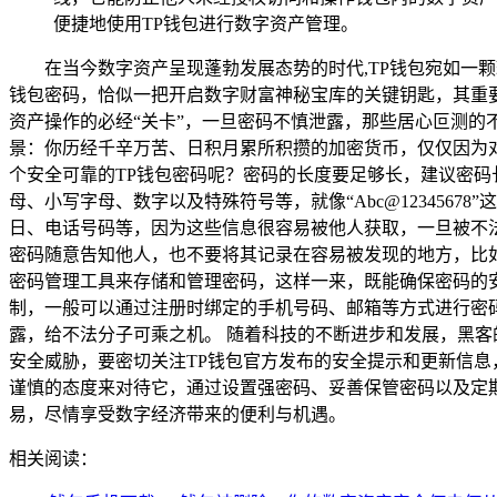
便捷地使用TP钱包进行数字资产管理。
在当今数字资产呈现蓬勃发展态势的时代,TP钱包宛如一
钱包密码，恰似一把开启数字财富神秘宝库的关键钥匙，其重要
资产操作的必经“关卡”，一旦密码不慎泄露，那些居心叵测
景：你历经千辛万苦、日积月累所积攒的加密货币，仅仅因为
个安全可靠的TP钱包密码呢？密码的长度要足够长，建议密码
母、小写字母、数字以及特殊符号等，就像“Abc@12345
日、电话号码等，因为这些信息很容易被他人获取，一旦被不法
密码随意告知他人，也不要将其记录在容易被发现的地方，比
密码管理工具来存储和管理密码，这样一来，既能确保密码的安
制，一般可以通过注册时绑定的手机号码、邮箱等方式进行密
露，给不法分子可乘之机。 随着科技的不断进步和发展，黑客
安全威胁，要密切关注TP钱包官方发布的安全提示和更新信息
谨慎的态度来对待它，通过设置强密码、妥善保管密码以及定
易，尽情享受数字经济带来的便利与机遇。
相关阅读：