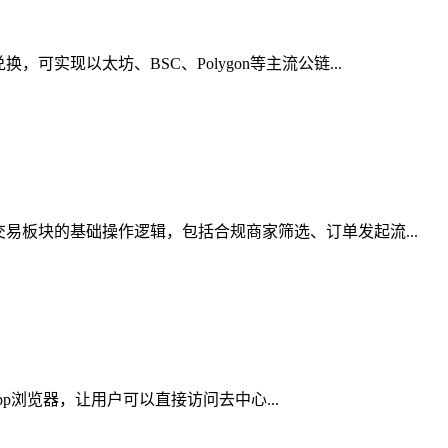
现以太坊、BSC、Polygon等主流公链...
易板块的基础操作逻辑，包括合规商家筛选、订单发起流...
pp浏览器，让用户可以直接访问去中心...