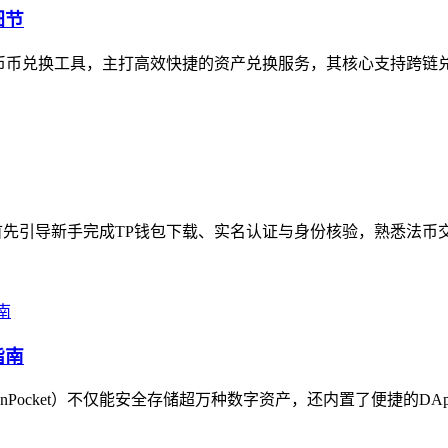
细节
币兑换工具，主打高效快捷的资产兑换服务，其核心支持跨链兑换，可实
先引导新手完成TP钱包下载、实名认证与身份核验，熟悉法币交
指南
enPocket）不仅能安全存储超万种数字资产，还内置了便捷的DA