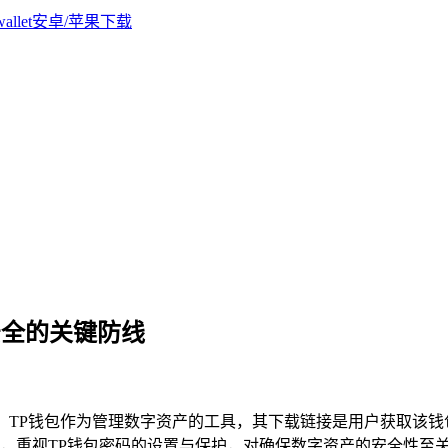
安全的关键防线
码，TP钱包作为管理数字资产的工具，其下载链接是用户获取该
，重视TP钱包密码的设置与保护，对确保数字资产的安全性至