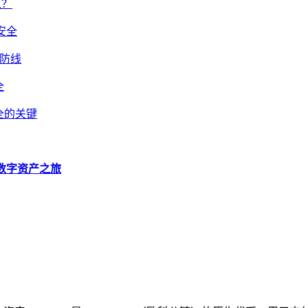
从？
安全
要防线
全
全的关键
捷数字资产之旅