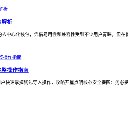
全解析
的去中心化钱包，凭借易用性和兼容性受到不少用户青睐，但在使
完整操作指南
用户快速掌握钱包导入操作，攻略开篇点明核心安全提醒：务必妥善