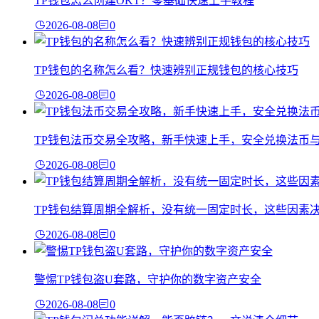
TP钱包怎么创建OKT？零基础快速上手教程
2026-08-08
0
TP钱包的名称怎么看？快速辨别正规钱包的核心技巧
2026-08-08
0
TP钱包法币交易全攻略，新手快速上手，安全兑换法币
2026-08-08
0
TP钱包结算周期全解析，没有统一固定时长，这些因素
2026-08-08
0
警惕TP钱包盗U套路，守护你的数字资产安全
2026-08-08
0