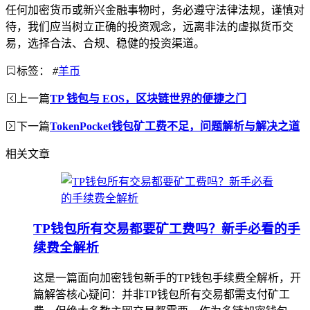
任何加密货币或新兴金融事物时，务必遵守法律法规，谨慎对
待，我们应当树立正确的投资观念，远离非法的虚拟货币交
易，选择合法、合规、稳健的投资渠道。
标签：
#
羊币
上一篇
TP 钱包与 EOS，区块链世界的便捷之门
下一篇
TokenPocket钱包矿工费不足，问题解析与解决之道
相关文章
TP钱包所有交易都要矿工费吗？新手必看的手
续费全解析
这是一篇面向加密钱包新手的TP钱包手续费全解析，开
篇解答核心疑问：并非TP钱包所有交易都需支付矿工