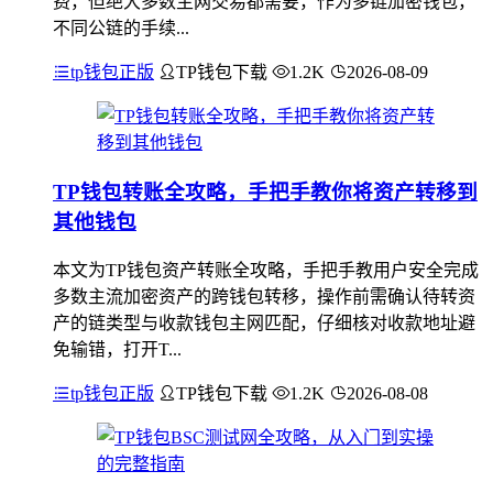
费，但绝大多数主网交易都需要，作为多链加密钱包，
不同公链的手续...
tp钱包正版
TP钱包下载
1.2K
2026-08-09
TP钱包转账全攻略，手把手教你将资产转移到
其他钱包
本文为TP钱包资产转账全攻略，手把手教用户安全完成
多数主流加密资产的跨钱包转移，操作前需确认待转资
产的链类型与收款钱包主网匹配，仔细核对收款地址避
免输错，打开T...
tp钱包正版
TP钱包下载
1.2K
2026-08-08