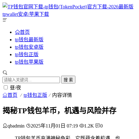
首页
tp钱包最新版
tp钱包安卓版
tp钱包正版
tp钱包苹果版
搜 索
昼/夜
首页
tp钱包正版
内容详情
揭秘TP钱包羊币，机遇与风险并存
qbadmin
2025年11月01日 07:19
1.2K
0
TP钱包羊币充满神秘色彩，它既蕴含着机遇，也