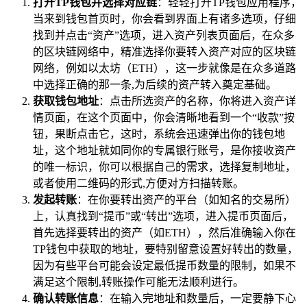
打开TP钱包并选择对应链
：轻轻打开TP钱包应用程序，
当来到钱包首页时，你会看到界面上有诸多选项，仔细
找到并点击“资产”选项，进入资产列表页面后，在众多
的区块链网络中，精准选择你要转入资产对应的区块链
网络，例如以太坊（ETH），这一步就像是在众多道路
中选择正确的那一条,为后续的资产转入奠定基础。
获取钱包地址
：点击所选资产的名称，你将进入资产详
情页面，在这个页面中，你会清晰地看到一个“收款”按
钮，果断点击它，这时，系统会迅速弹出你的钱包地
址，这个地址就如同你的专属银行账号，是你接收资产
的唯一标识，你可以根据自己的需求，选择复制地址，
或者使用二维码的形式,方便对方扫描转账。
发起转账
：在你要转出资产的平台（如知名的交易所）
上，认真找到“提币”或“转出”选项，进入提币页面后，
首先选择要转出的资产（如ETH），然后准确输入你在
TP钱包中获取的地址，要特别留意设置好转出的数量，
因为有些平台可能会设定最低提币数量的限制，如果不
满足这个限制,转账操作可能无法顺利进行。
确认转账信息
：在输入完地址和数量后，一定要静下心