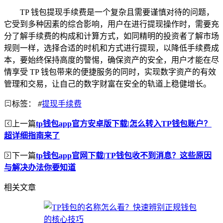
TP 钱包提现手续费是一个复杂且需要谨慎对待的问题，
它受到多种因素的综合影响，用户在进行提现操作时，需要充
分了解手续费的构成和计算方式，如同精明的投资者了解市场
规则一样，选择合适的时机和方式进行提现，以降低手续费成
本，要始终保持高度的警惕，确保资产的安全，用户才能在尽
情享受 TP 钱包带来的便捷服务的同时，实现数字资产的有效
管理和交易，让自己的数字财富在安全的轨道上稳健增长。
标签：
#
提现手续费
上一篇
tp钱包app官方安卓版下载|怎么转入TP钱包账户？
超详细指南来了
下一篇
tp钱包app官网下载|TP钱包收不到消息？这些原因
与解决办法你要知道
相关文章