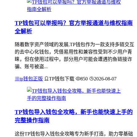
TP钱包可以举报吗？官方举报通道与维权指南
全解析
随着数字资产领域的发展,TP钱包作为一款支持多链交互
的去中心化钱包，凭借易用性和兼容性受到不少用户青
睐，但在使用过程中，部分用户可能会遭遇钓鱼链接诈
骗、账号被盗...
tp钱包正版
TP钱包下载
850
2026-08-07
TP钱包导入钱包全攻略，新手也能快速上手的
完整操作指南
这份TP钱包导入钱包全攻略专为新手打造，助力零基础