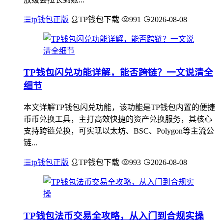
tp钱包正版
TP钱包下载
991
2026-08-08
TP钱包闪兑功能详解，能否跨链？一文说清全
细节
本文详解TP钱包闪兑功能，该功能是TP钱包内置的便捷
币币兑换工具，主打高效快捷的资产兑换服务，其核心
支持跨链兑换，可实现以太坊、BSC、Polygon等主流公
链...
tp钱包正版
TP钱包下载
993
2026-08-08
TP钱包法币交易全攻略，从入门到合规实操