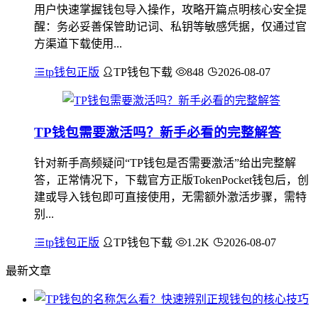
用户快速掌握钱包导入操作，攻略开篇点明核心安全提
醒：务必妥善保管助记词、私钥等敏感凭据，仅通过官
方渠道下载使用...
tp钱包正版
TP钱包下载
848
2026-08-07
TP钱包需要激活吗？新手必看的完整解答
针对新手高频疑问“TP钱包是否需要激活”给出完整解
答，正常情况下，下载官方正版TokenPocket钱包后，创
建或导入钱包即可直接使用，无需额外激活步骤，需特
别...
tp钱包正版
TP钱包下载
1.2K
2026-08-07
最新文章