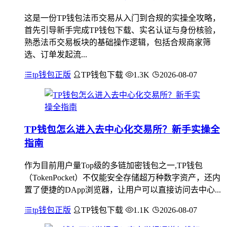
这是一份TP钱包法币交易从入门到合规的实操全攻略，
首先引导新手完成TP钱包下载、实名认证与身份核验，
熟悉法币交易板块的基础操作逻辑，包括合规商家筛
选、订单发起流...
tp钱包正版
TP钱包下载
1.3K
2026-08-07
TP钱包怎么进入去中心化交易所？新手实操全
指南
作为目前用户量Top级的多链加密钱包之一,TP钱包
（TokenPocket）不仅能安全存储超万种数字资产，还内
置了便捷的DApp浏览器，让用户可以直接访问去中心...
tp钱包正版
TP钱包下载
1.1K
2026-08-07