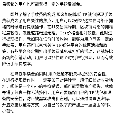
易频繁的用户也可能获得一定的手续费减免。
既然了解了手续费的构成,那么如何降低 TP 钱包提现手续
费就成为了用户关注的焦点，用户可以巧妙地选择在网络不拥
堵的时候进行提现操作，在非交易高峰期，区块链网络的拥堵
程度较低，就像道路畅通无阻，Gas 价格也相对较低，此时进
行提现操作，就如同在低价时段购物，能够为用户节省一定的
手续费，用户还可以密切关注 TP 钱包平台的优惠活动和政
策，有些平台会定期推出手续费减免或打折的活动，这就好比
商场的促销活动，用户可以抓住这个时机进行提现，从而有效
降低手续费成本。
在降低手续费的同时,用户还绝不能忽视提现的安全性，
在进行提现操作时，一定要如同对待珍宝一般仔细核对收款地
址，哪怕是一个小小的字符错误，都可能导致资产损失，就像
寄错了包裹一样无法挽回，用户还要确保自己的 TP 钱包和设
备的安全性，防止被黑客攻击和盗刷，可以通过设置强密码、
开启双重认证等方式，为自己的数字资产加上一层坚固的“保
护锁”。