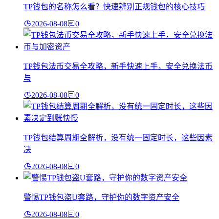
TP钱包的名称怎么看？快速辨别正规钱包的核心技巧
2026-08-08
0
TP钱包法币交易全攻略，新手快速上手，安全兑换法币
与
2026-08-08
0
TP钱包结算周期全解析，没有统一固定时长，这些因素
决
2026-08-08
0
警惕TP钱包盗U套路，守护你的数字资产安全
2026-08-08
0