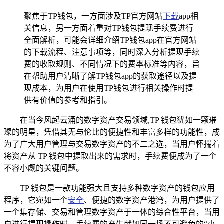
聚焦于TP钱包，一方面涉及TP官方网站
下载
app相
关信息，另一方面着重对TP钱包提现手续费进行
全面解析，可能会详细介绍TP钱包app在官方网站
的下载流程、注意事项等，同时深入分析提现手续
费的收取规则、不同情况下的费率标准等内容，旨
在帮助用户清晰了解TP钱包app的获取途径以及提
现成本，为用户在使用TP钱包进行相关操作时提
供有价值的参考和指引。
在当今风起云涌的数字资产交易领域,TP 钱包犹如一颗璀
璨的明星，凭借其无与伦比的便捷性和丰富多样的功能性，成
为了广大用户管理与交易数字资产的不二之选，当用户怀揣着
将资产从 TP 钱包中提取出来的需求时，手续费便成为了一个
不容小觑的关键问题。
TP 钱包是一款功能强大且支持多种数字资产的钱包应用
程序，它宛如一个
安全
、便捷的数字资产港湾，为用户提供了
一个集存储、交易和管理数字资产于一体的综合性平台，当用