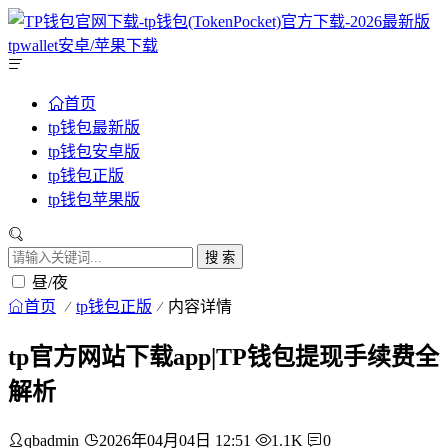
首页
tp钱包最新版
tp钱包安卓版
tp钱包正版
tp钱包苹果版
搜 索
昼/夜
首页
tp钱包正版
内容详情
tp官方网站下载app|TP钱包提现手续费全
解析
qbadmin
2026年04月04日 12:51
1.1K
0