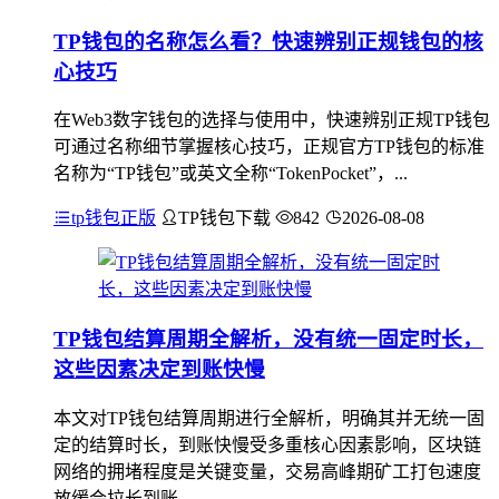
TP钱包的名称怎么看？快速辨别正规钱包的核
心技巧
在Web3数字钱包的选择与使用中，快速辨别正规TP钱包
可通过名称细节掌握核心技巧，正规官方TP钱包的标准
名称为“TP钱包”或英文全称“TokenPocket”，...
tp钱包正版
TP钱包下载
842
2026-08-08
TP钱包结算周期全解析，没有统一固定时长，
这些因素决定到账快慢
本文对TP钱包结算周期进行全解析，明确其并无统一固
定的结算时长，到账快慢受多重核心因素影响，区块链
网络的拥堵程度是关键变量，交易高峰期矿工打包速度
放缓会拉长到账...