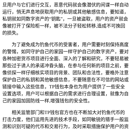
旦用户与它们进行交互，恶意代码就会像潜伏的间谍一样自动
运行，悄无声息地获取用户的私钥或其他敏感信息，要知道，
私钥就如同数字资产的“钥匙”，一旦被盗取，用户的资产就会
像被打开了保险柜一样，被不法分子轻松转移,造成不可挽回
的损失。
为了避免成为钓鱼代币的受害者，用户需要时刻保持高度
的警惕，如同守护自己的家园一样守护自己的数字资产，要对
各种加密货币项目进行全面、深入的了解和研究，不要轻易被
那些过于诱人的承诺冲昏头脑，在参与任何新的项目之前，要
像侦探一样仔细核实项目的背景、团队和合法性，要格外注意
保护自己的私钥和其他敏感信息，不要随意在不可信的网站或
链接中输入这些信息，TP钱包本身也为用户提供了一些安全
设置选项，用户可以根据自己的需求进行合理设置，就像为自
己的家园加固防线一样,增强钱包的安全性。
相关监管部门和TP钱包官方也在不断加大对钓鱼代币的
打击力度，他们运用先进的技术手段，如同敏锐的猎手一般监
测和识别可疑的代币和交易行为，及时采取措施保护用户的资