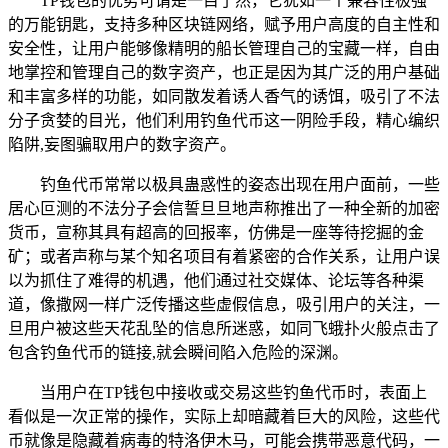
TP钱包的优势可谓是一目了然，它犹如一个兼容性极强
的万能钥匙，支持多种区块链网络，赋予用户高度的自主性和
安全性，让用户能够像精明的船长管理自己的宝藏一样，自由
地掌控和管理自己的数字资产，也正是因为其广泛的用户基础
和丰富多样的功能，如同散发着诱人香气的诱饵，吸引了不法
分子贪婪的目光，他们利用钓鱼代币这一阴险手段，精心编织
陷阱,妄图骗取用户的数字资产。
钓鱼代币常常以极具蛊惑性的姿态出现在用户面前，一些
居心叵测的不法分子会信誓旦旦地声称推出了一种全新的加密
货币，宣称其具有超高的回报率，仿佛是一座等待挖掘的金
矿；或者声称与某个知名项目有着紧密的合作关系，让用户误
以为抓住了难得的机遇，他们通过社交媒体、论坛等各种渠
道，像撒网一样广泛传播这些虚假信息，吸引用户的关注，一
旦用户被这些天花乱坠的信息所迷惑，如同飞蛾扑火般点击了
包含钓鱼代币的链接,就会瞬间陷入危险的深渊。
当用户在TP钱包中接收或交易这些钓鱼代币时，表面上
看似是一次正常的操作，实际上却暗藏着巨大的风险，这些代
币就像是隐藏着病毒的特洛伊木马，可能会携带恶意代码，一