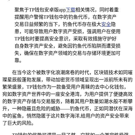
聚焦于TP钱包安卓版app
下载
相关情况，同时着重
提醒用户警惕TP钱包中的钓鱼代币，在数字资产
交易日益频繁的当下，钓鱼代币存在极大
安全
隐
患，可能导致用户数字资产受损，强调用户在使用
TP钱包时要提高安全意识，采取有效措施守护好
自身数字资产安全，避免因钓鱼代币陷阱而遭受损
失，确保在数字资产领域的交易与存储环境更加可
靠。
在当今这个被数字化浪潮席卷的时代，区块链技术如同璀
璨星辰般蓬勃发展，带动加密货币领域呈现出一派前所未有的
繁荣盛景，TP钱包作为一款备受用户青睐的去中心化钱包，
宛如数字资产世界中的一座安全港湾，为用户提供了便捷高效
的数字资产存储与交易服务，随着其用户数量如潮水般不断攀
升，一种隐蔽且危险的威胁——钓鱼代币，正如同潜伏在深海
中的鲨鱼，悄然隐匿于这片数字海洋,给用户的资产安全带来
了巨大的风险。