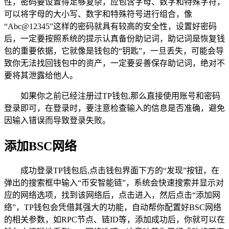
性，密码要设置得足够复杂，应包含字母、数字和特殊字符，
可以将字母的大小写、数字和特殊符号进行组合，像
“Abc@12345”这样的密码就具有较高的安全性，设置好密码
后，一定要按照系统的提示认真备份助记词，助记词是恢复钱
包的重要依据，它就像是钱包的“钥匙”，一旦丢失，可能会导
致你无法找回钱包中的资产，一定要妥善保存助记词，绝对不
要将其泄露给他人。
如果你之前已经注册过TP钱包,那么直接使用账号和密码
登录即可，在登录时，要注意检查输入的信息是否准确，避免
因输入错误而导致登录失败。
添加BSC网络
成功登录TP钱包后,点击钱包界面下方的“发现”按钮，在
弹出的搜索框中输入“币安智能链”，系统会快速搜索并显示对
应的网络选项，找到该网络后，点击进入，然后点击“添加网
络”，TP钱包会凭借其强大的功能，自动帮你配置好BSC网络
的相关参数，如RPC节点、链ID等，添加成功后，你就可以在