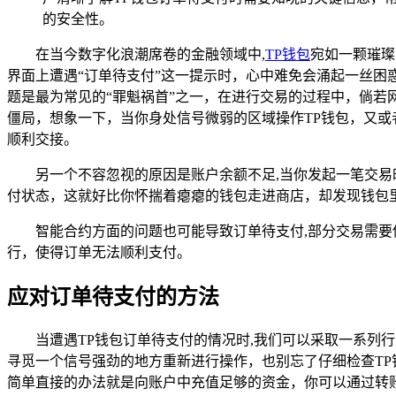
的安全性。
在当今数字化浪潮席卷的金融领域中,
TP钱包
宛如一颗璀璨
界面上遭遇“订单待支付”这一提示时，心中难免会涌起一丝困
题是最为常见的“罪魁祸首”之一，在进行交易的过程中，倘
僵局，想象一下，当你身处信号微弱的区域操作TP钱包，又或
顺利交接。
另一个不容忽视的原因是账户余额不足,当你发起一笔交
付状态，这就好比你怀揣着瘪瘪的钱包走进商店，却发现钱包
智能合约方面的问题也可能导致订单待支付,部分交易需
行，使得订单无法顺利支付。
应对订单待支付的方法
当遭遇TP钱包订单待支付的情况时,我们可以采取一系列行
寻觅一个信号强劲的地方重新进行操作，也别忘了仔细检查TP
简单直接的办法就是向账户中充值足够的资金，你可以通过转