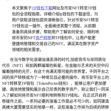
本文聚焦于
TP钱包下载
网址及币安NFT转至TP钱
包的全流程指南，详细介绍tp钱包的下载途径，为
用户获取该钱包提供清晰指引，针对币安NFT转至
TP钱包这一操作，全面阐述其整个流程，从前期
准备到具体步骤，帮助用户了解如何安全、顺利地
将币安的NFT
资产转移
到TP钱包中，让用户能更
便捷地管理和交易自己的NFT，满足其在数字资产
领域的相关需求。
在当今数字化浪潮汹涌澎湃的时代,加密货币与非同质化
代币（NFT）宛如两颗璀璨的新星，在金融与艺术的天空中闪
耀着独特的光芒，在这个充满无限可能的世界里，不同平台之
间的资产转移成为了一种常见且必要的操作，将币安平台上的
NFT转移至TP钱包（TokenPocket钱包），能够让用户更加便
捷、高效地管理和展示自己珍贵的数字资产，就让我们一同深
入了解如何将币安NFT顺利地转移到TP钱包。 在正式开启转
移操作之前，一系列必要的准备工作是必不可少的，如同建造
高楼大厦需要坚实的地基一样，这些准备工作将为后续的转移