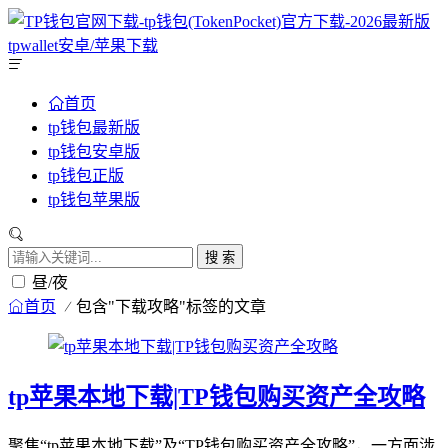
首页
tp钱包最新版
tp钱包安卓版
tp钱包正版
tp钱包苹果版
搜 索
昼/夜
首页
包含"下载攻略"标签的文章
tp苹果本地下载|TP钱包购买资产全攻略
聚焦“tp苹果本地下载”及“TP钱包购买资产全攻略”，一方面涉