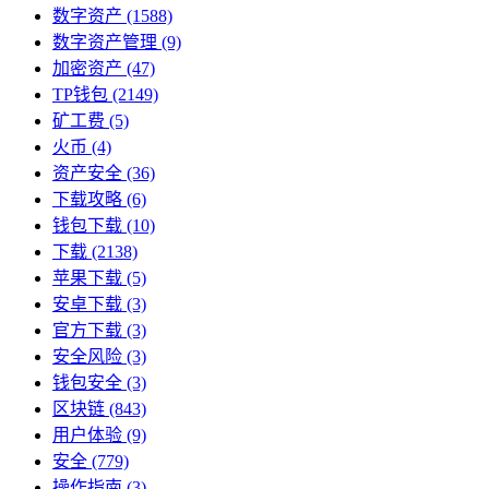
数字资产
(1588)
数字资产管理
(9)
加密资产
(47)
TP钱包
(2149)
矿工费
(5)
火币
(4)
资产安全
(36)
下载攻略
(6)
钱包下载
(10)
下载
(2138)
苹果下载
(5)
安卓下载
(3)
官方下载
(3)
安全风险
(3)
钱包安全
(3)
区块链
(843)
用户体验
(9)
安全
(779)
操作指南
(3)