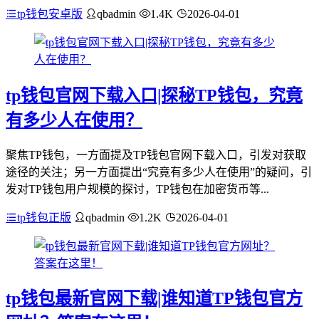
tp钱包安卓版
qbadmin
1.4K
2026-04-01
tp钱包官网下载入口|探秘TP钱包，究竟
有多少人在使用？
聚焦TP钱包，一方面提及TP钱包官网下载入口，引发对获取
途径的关注；另一方面提出“究竟有多少人在使用”的疑问，引
发对TP钱包用户规模的探讨，TP钱包在加密货币等...
tp钱包正版
qbadmin
1.2K
2026-04-01
tp钱包最新官网下载|谁知道TP钱包官方