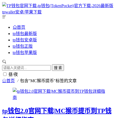
首页
tp钱包最新版
tp钱包安卓版
tp钱包正版
tp钱包苹果版
搜 索
昼/夜
首页
包含"MC猴币提币"标签的文章
tp钱包2.0官网下载|MC猴币提币到TP钱