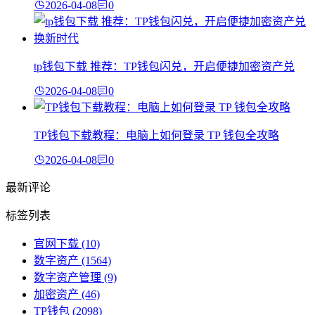
2026-04-08
0
tp钱包下载 推荐：TP钱包闪兑，开启便捷加密资产兑
2026-04-08
0
TP钱包下载教程：电脑上如何登录 TP 钱包全攻略
2026-04-08
0
最新评论
标签列表
官网下载
(10)
数字资产
(1564)
数字资产管理
(9)
加密资产
(46)
TP钱包
(2098)