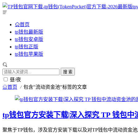
首页
tp钱包最新版
tp钱包安卓版
tp钱包正版
tp钱包苹果版
搜 索
昼/夜
首页
包含"流动资金池"标签的文章
tp钱包官方安装下载|深入探究 TP 钱包
聚焦于TP钱包，涉及官方安装下载以及对TP钱包中流动资金池