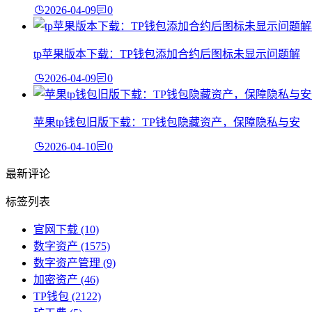
2026-04-09
0
tp苹果版本下载：TP钱包添加合约后图标未显示问题解
2026-04-09
0
苹果tp钱包旧版下载：TP钱包隐藏资产，保障隐私与安
2026-04-10
0
最新评论
标签列表
官网下载
(10)
数字资产
(1575)
数字资产管理
(9)
加密资产
(46)
TP钱包
(2122)