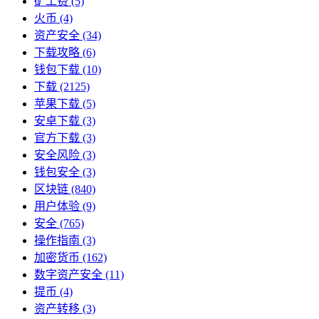
矿工费
(5)
火币
(4)
资产安全
(34)
下载攻略
(6)
钱包下载
(10)
下载
(2125)
苹果下载
(5)
安卓下载
(3)
官方下载
(3)
安全风险
(3)
钱包安全
(3)
区块链
(840)
用户体验
(9)
安全
(765)
操作指南
(3)
加密货币
(162)
数字资产安全
(11)
提币
(4)
资产转移
(3)