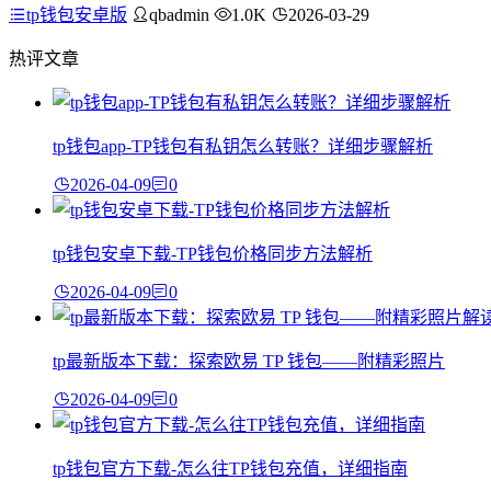
tp钱包安卓版
qbadmin
1.0K
2026-03-29
热评文章
tp钱包app-TP钱包有私钥怎么转账？详细步骤解析
2026-04-09
0
tp钱包安卓下载-TP钱包价格同步方法解析
2026-04-09
0
tp最新版本下载：探索欧易 TP 钱包——附精彩照片
2026-04-09
0
tp钱包官方下载-怎么往TP钱包充值，详细指南