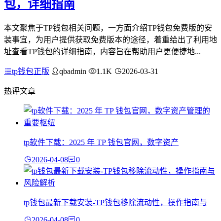
包，详细指南
本文聚焦于TP钱包相关问题，一方面介绍TP钱包免费版的安
装事宜，为用户提供获取免费版本的途径，着重给出了利用地
址查看TP钱包的详细指南，内容旨在帮助用户更便捷地...
tp钱包正版
qbadmin
1.1K
2026-03-31
热评文章
tp软件下载：2025 年 TP 钱包官网，数字资产
2026-04-08
0
tp钱包最新下载安装-TP钱包移除流动性，操作指南与
2026-04-08
0