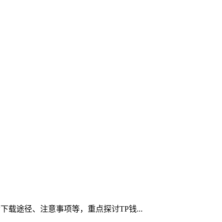
下载途径、注意事项等，重点探讨TP钱...