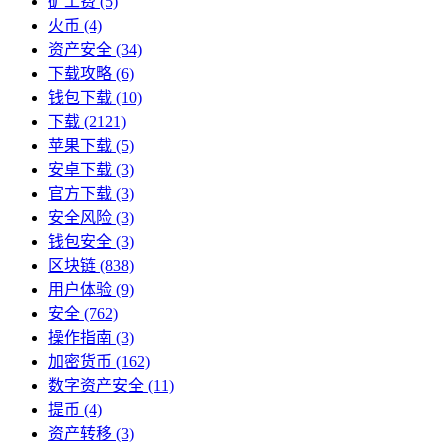
矿工费
(5)
火币
(4)
资产安全
(34)
下载攻略
(6)
钱包下载
(10)
下载
(2121)
苹果下载
(5)
安卓下载
(3)
官方下载
(3)
安全风险
(3)
钱包安全
(3)
区块链
(838)
用户体验
(9)
安全
(762)
操作指南
(3)
加密货币
(162)
数字资产安全
(11)
提币
(4)
资产转移
(3)