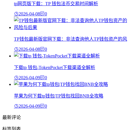
tp网页版下载：TP 钱包法币交易时间解析
2026-04-08
0
TP钱包最新版官网下载：非法查询他人TP钱包资产的风
2026-04-08
0
下载tp 钱包-TokenPocket下载渠道全解析
2026-04-09
0
苹果为何下载tp钱包|TP钱包找回BNB全攻略
2026-04-09
0
最新评论
标签列表