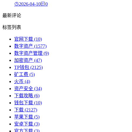
2026-04-10
0
最新评论
标签列表
官网下载
(10)
数字资产
(1577)
数字资产管理
(9)
加密资产
(47)
TP钱包
(2125)
矿工费
(5)
火币
(4)
资产安全
(34)
下载攻略
(6)
钱包下载
(10)
下载
(2127)
苹果下载
(5)
安卓下载
(3)
官方下载
(3)