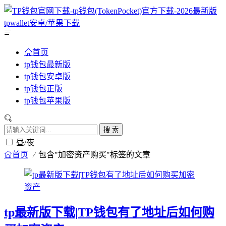
首页
tp钱包最新版
tp钱包安卓版
tp钱包正版
tp钱包苹果版
搜 索
昼/夜
首页
包含"加密资产购买"标签的文章
tp最新版下载|TP钱包有了地址后如何购