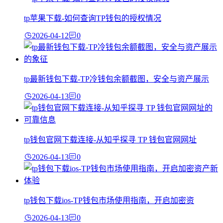
tp苹果下载-如何查询TP钱包的授权情况
2026-04-12
0
tp最新钱包下载-TP冷钱包余额截图，安全与资产展示
2026-04-13
0
tp钱包官网下载连接-从知乎探寻 TP 钱包官网网址
2026-04-13
0
tp钱包下载ios-TP钱包市场使用指南，开启加密资
2026-04-13
0