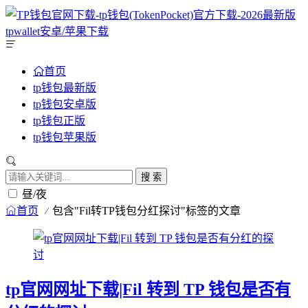
首页
tp钱包最新版
tp钱包安卓版
tp钱包正版
tp钱包苹果版
搜 索
昼/夜
首页
包含"Fil转TP钱包分红探讨"标签的文章
tp官网网址下载|Fil 转到 TP 钱包是否有