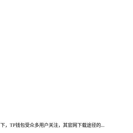
，TP钱包受众多用户关注，其官网下载途径的...