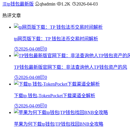
tp钱包最新版
qbadmin
1.2K
2026-04-03
热评文章
tp网页版下载：TP 钱包法币交易时间解析
2026-04-08
0
TP钱包最新版官网下载：非法查询他人TP钱包资产的风
2026-04-08
0
下载tp 钱包-TokenPocket下载渠道全解析
2026-04-09
0
苹果为何下载tp钱包|TP钱包找回BNB全攻略